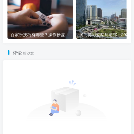
百家乐技巧有哪些？操作步骤有哪些变化？
评论
抢沙发