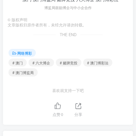
博监局鼓励博企与中小企合作
©
版权声明
文章版权归原作者所有，未经允许请勿转载。
THE END
网络博彩
# 澳门
# 六大博企
# 赌牌竞投
# 澳门博彩法
# 澳门博监局
喜欢就支持一下吧
点赞
0
分享