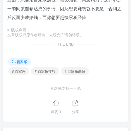
一瞬间就能够达成的事情，因此想要赚钱就不要急，否则之
后反而变成赔钱，而你想要赶快累积经验
©
版权声明
文章版权归原作者所有，未经允许请勿转载。
THE END
百家乐
# 百家乐
# 百家乐技巧
# 百家乐赢钱
喜欢就支持一下吧
点赞
0
分享