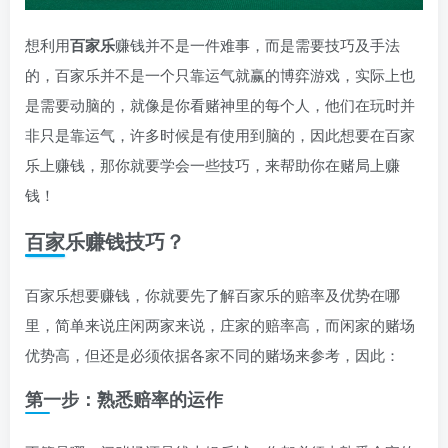
想利用
百家乐
赚钱并不是一件难事，而是需要技巧及手法
的，百家乐并不是一个只靠运气就赢的博弈游戏，实际上也
是需要动脑的，就像是你看赌神里的每个人，他们在玩时并
非只是靠运气，许多时候是有使用到脑的，因此想要在百家
乐上赚钱，那你就要学会一些技巧，来帮助你在赌局上赚
钱！
百家乐赚钱技巧？
百家乐想要赚钱，你就要先了解百家乐的赔率及优势在哪
里，简单来说庄闲两家来说，庄家的赔率高，而闲家的赌场
优势高，但还是必须依据各家不同的赌场来参考，因此：
第一步：熟悉赔率的运作