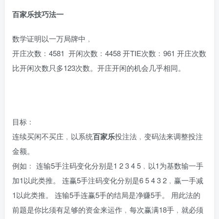
百家乐
技巧法一
数学证明以一万局牌中﹐
开庄次数﹕4581 开闲次数﹕4458 开TIE次数﹕961 开庄次数
比开闲次数只多123次数。开庄开闲的机会几乎相同。
目标﹕
连续买闲不买庄﹐以系统
百家乐
投注法﹐变码法来调整投注
金额。
例如﹕ 连输5手注码变化分别是1 2 3 4 5﹐以1为基数输一手
加1以此类推。 连赢5手注码变化分别是6 5 4 3 2﹐赢一手减
1以此类推。 连输5手连赢5手的结局是净赚5手。 用此法的
前题是你比须有足够的资金来运作﹐每次赢满18手﹐就必须