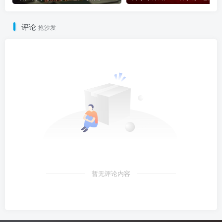
评论
抢沙发
暂无评论内容