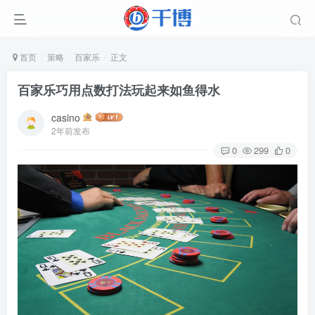
首页
策略
百家乐
正文
百家乐巧用点数打法玩起来如鱼得水
casino
2年前发布
0
299
0