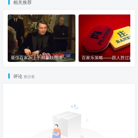
相关推荐
最佳百家乐上手和赢钱指南 – 终极版
百家乐策略——跟人胜过跟路
评论
抢沙发