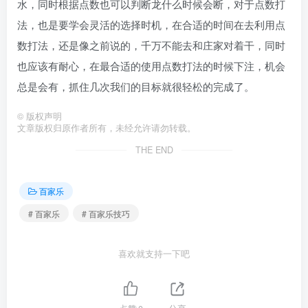
水，同时根据点数也可以判断龙什么时候会断，对于点数打
法，也是要学会灵活的选择时机，在合适的时间在去利用点
数打法，还是像之前说的，千万不能去和庄家对着干，同时
也应该有耐心，在最合适的使用点数打法的时候下注，机会
总是会有，抓住几次我们的目标就很轻松的完成了。
©
版权声明
文章版权归原作者所有，未经允许请勿转载。
THE END
百家乐
# 百家乐
# 百家乐技巧
喜欢就支持一下吧