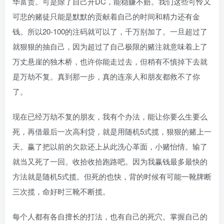
华富贵。可是除了自己开DC，能稳赚不赔。我们这些可怜又
可悲的赌徒只能是默默的贡献着自己的时间和精力还有金
钱。所以20-100的注码就可以了，千万别加了。一旦超过了
就狠狠的抽自己，因为超过了自己极限的赌注就意味着上了
万丈悬崖的独木桥，也许你能走过去，但稍有不慎掉下去就
是万劫不复。真到那一步，真的连亲人和朋友都救不了你
了。
现在已经万劫不复的朋友，我有个办法，能让你要么生要么
死，再借最后一次高利贷，就是用随机5式揽，狠狠的赌上一
天。赢了把以前的欠款还上从此洗心革面，小赌怡情。输了
就当又死了一回。收拾收拾跑路吧。因为我赢钱最多最快的
方法就是随机5式揽。但死的也快，背的时候有可能一靴牌断
三次揽，命好时三靴不断揽。
每个人都有各自擅长的打法，也有自己的死穴。掌握自己的