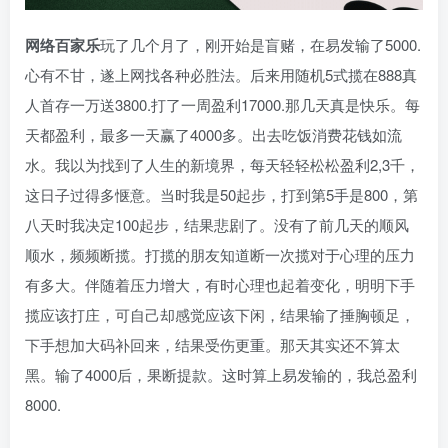
网络
百家乐
玩了几个月了，刚开始是盲赌，在易发输了5000.
心有不甘，遂上网找各种必胜法。后来用随机5式揽在888真
人首存一万送3800.打了一周盈利17000.那几天真是快乐。每
天都盈利，最多一天赢了4000多。出去吃饭消费花钱如流
水。我以为找到了人生的新境界，每天轻轻松松盈利2,3千，
这日子过得多惬意。当时我是50起步，打到第5手是800，第
八天时我决定100起步，结果悲剧了。没有了前几天的顺风
顺水，频频断揽。打揽的朋友知道断一次揽对于心理的压力
有多大。伴随着压力增大，有时心理也起着变化，明明下手
揽应该打庄，可自己却感觉应该下闲，结果输了捶胸顿足，
下手想加大码补回来，结果受伤更重。那天其实还不算太
黑。输了4000后，果断提款。这时算上易发输的，我总盈利
8000.