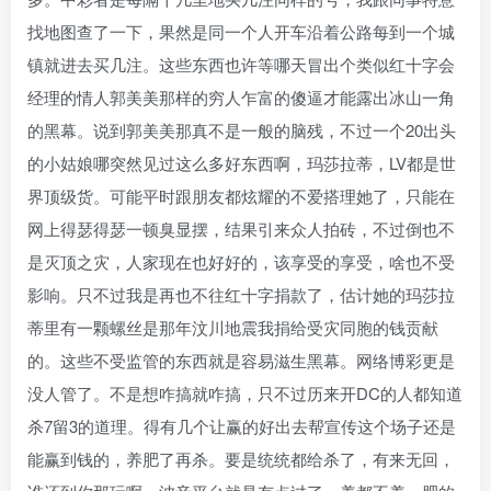
找地图查了一下，果然是同一个人开车沿着公路每到一个城
镇就进去买几注。这些东西也许等哪天冒出个类似红十字会
经理的情人郭美美那样的穷人乍富的傻逼才能露出冰山一角
的黑幕。说到郭美美那真不是一般的脑残，不过一个20出头
的小姑娘哪突然见过这么多好东西啊，玛莎拉蒂，LV都是世
界顶级货。可能平时跟朋友都炫耀的不爱搭理她了，只能在
网上得瑟得瑟一顿臭显摆，结果引来众人拍砖，不过倒也不
是灭顶之灾，人家现在也好好的，该享受的享受，啥也不受
影响。只不过我是再也不往红十字捐款了，估计她的玛莎拉
蒂里有一颗螺丝是那年汶川地震我捐给受灾同胞的钱贡献
的。这些不受监管的东西就是容易滋生黑幕。网络博彩更是
没人管了。不是想咋搞就咋搞，只不过历来开DC的人都知道
杀7留3的道理。得有几个让赢的好出去帮宣传这个场子还是
能赢到钱的，养肥了再杀。要是统统都给杀了，有来无回，