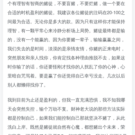
个有理智有智商的赌徒，不要盲赌，不要烂赌，做一个要在
合适的时机盈利的赌徒。我建议各位赌徒的注码在20-100之
间最为合适。无论你是多大的款。因为只有这样你才能保持
理智，有一颗平常心来冷静分析场上局势。赌徒最终都是输
的，没有一个能赢的。因为你要赌一辈子，输输赢赢之间，
我们失去的是时间，淡漠的是亲情友情，你赌的正来电时，
突然朋友和亲人找你，你肯定找各种理由推脱不去，如果这
时你输了的话，你还要怪刚才找你的人扰乱了你的心神，心
里暗自咒骂着。要是赢了你还觉得自己幸亏没走。几次以后
别人都懒得找你了。
我到目前为止还是盈利的，但我一直充满恐惧，我不知我哪
天会突然失控，输个万劫不复。财神老大说的那些方法实际
都是控制自己，如果我们能控制自己那就坚决不赌了，从此
洗白上岸。既然是赌徒就自然有心魔，都想赌出个未来，荣