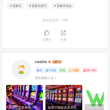
# 百家乐
# 百家乐技巧
# 百家乐玩法
喜欢就支持一下吧
点赞
0
分享
casino
0
1133
0
1582
39.1W+
博彩精彩人生！
老虎机的发展史——赌场中最受欢迎游戏的演变历程
如何才能提高老虎机获胜的几率？
WG集团