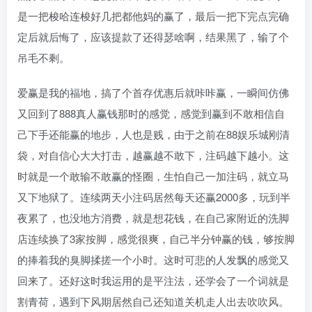
是一把梭哈连梭好几把都他妈的赢了，最后一把下完点完确
定后就后悔了，应该提款了还得瑟啥啊，结果黑了，输了个
吊毛不剩。
爱赢是我的福地，搞了个首存优惠后就咔咔赢，一瞬间仿佛
又回到了888真人赢钱那时的感觉，感觉到赢到不敢相信自
己下手还能赢的地步，人也是贱，由于之前在88娱乐城刚清
袋，对自信心大大打击，越赢越不敢下，注码越下越小。这
时就是一个敢输不敢赢的怪圈，生怕自己一加注码，就立马
又下地狱了。连续两天小注码居然每天还赢2000多，玩到半
夜累了，也没地方消费，就是想花钱，在自己家附近的洗脚
店连续换了3家按脚，感觉很爽，自己半分钟赢的钱，够按脚
的捧着我的臭脚揉搓一个小时。这时可悲的人发飘的感觉又
回来了。还好这时我运用的是平注法，还学会了一个词就是
割青荷，遇到下风期居然自己还知道关机走人出去吹吹风。