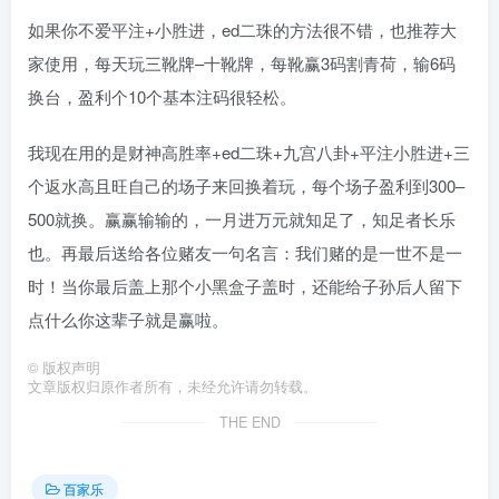
如果你不爱平注+小胜进，ed二珠的方法很不错，也推荐大
家使用，每天玩三靴牌–十靴牌，每靴赢3码割青荷，输6码
换台，盈利个10个基本注码很轻松。
我现在用的是财神高胜率+ed二珠+九宫八卦+平注小胜进+三
个返水高且旺自己的场子来回换着玩，每个场子盈利到300–
500就换。赢赢输输的，一月进万元就知足了，知足者长乐
也。再最后送给各位赌友一句名言：我们赌的是一世不是一
时！当你最后盖上那个小黑盒子盖时，还能给子孙后人留下
点什么你这辈子就是赢啦。
©
版权声明
文章版权归原作者所有，未经允许请勿转载。
THE END
百家乐