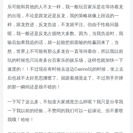
乐可能和其他的人不太一样，我一般玩百家乐是在等待着龙
的出现，不论是跟龙还是反龙，我的策略就像上段说的一
样，跟龙胜进，反龙负追，不龙就平注。但由于性格问题
呢，我一般还是反龙占据绝大多数。因为，当我负追时，我
输后如果我追的话，就一起能把前面输的给赢回来了，当
然，世界上不可能有那么多龙在一直等待着你，所以我以前
玩的时候也只玩有多台百家乐的娱乐场，这样也能加快一下
速度的！！不过现在有时候去这边Casino玩的时候，坐上去
后也就不太好意思挪窝了。就跟着感觉走了。不过用手开牌
的那一瞬间还是很不错的！
一下写了这么多，不知道大家感觉怎么样呢？我只是分享我
一下我以前的经验，不赞同的我们可以一起谈论。但不要喷
我哦！哈哈！