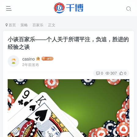
首页
策略
百家乐
正文
小谈百家乐——个人关于所谓平注，负追，胜进的
经验之谈
casino
2年前发布
0
307
0