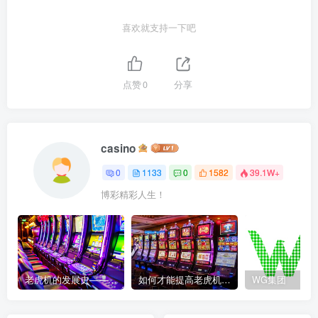
喜欢就支持一下吧
点赞
0
分享
casino
0
1133
0
1582
39.1W+
博彩精彩人生！
老虎机的发展史——赌场中最受欢迎游戏的演变历程
如何才能提高老虎机获胜的几率？
WG集团