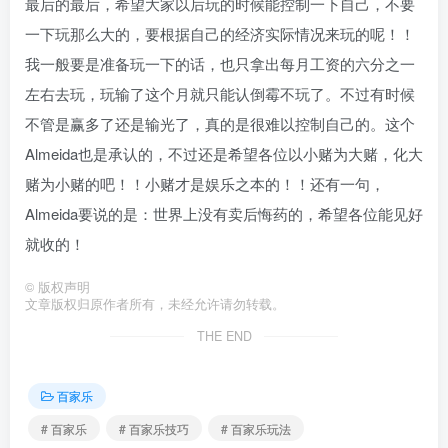
最后的最后，希望大家以后玩的时候能控制一下自己，不要
一下玩那么大的，要根据自己的经济实际情况来玩的呢！！
我一般要是准备玩一下的话，也只拿出每月工资的六分之一
左右去玩，玩输了这个月就只能认倒霉不玩了。不过有时候
不管是赢多了还是输光了，真的是很难以控制自己的。这个
Almeida也是承认的，不过还是希望各位以小赌为大赌，化大
赌为小赌的吧！！小赌才是娱乐之本的！！还有一句，
Almeida要说的是：世界上没有卖后悔药的，希望各位能见好
就收的！
©
版权声明
文章版权归原作者所有，未经允许请勿转载。
THE END
百家乐
# 百家乐
# 百家乐技巧
# 百家乐玩法