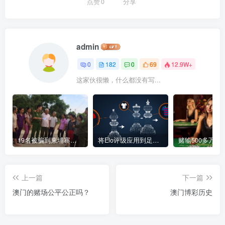
点赞
0
分享
admin
0
182
0
69
12.9W+
这家伙很懒，什么都没有写...
19名被骗到柬埔寨中资赌场“做菠菜”的越南人被解救
将Elo评级应用到足球博彩
上一篇
下一篇
澳门的赌场公平公正吗？
澳门博彩历史