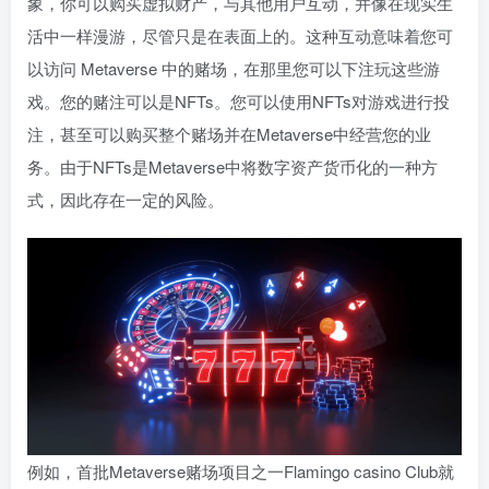
象，你可以购买虚拟财产，与其他用户互动，并像在现实生
活中一样漫游，尽管只是在表面上的。这种互动意味着您可
以访问 Metaverse 中的赌场，在那里您可以下注玩这些游
戏。您的赌注可以是NFTs。您可以使用NFTs对游戏进行投
注，甚至可以购买整个赌场并在Metaverse中经营您的业
务。由于NFTs是Metaverse中将数字资产货币化的一种方
式，因此存在一定的风险。
例如，首批Metaverse赌场项目之一Flamingo casino Club就