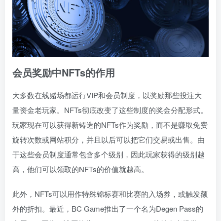
会员奖励中NFTs的作用
大多数在线赌场都运行VIP和会员制度，以奖励那些投注大
量资金老玩家。NFTs彻底改变了这些制度的奖金分配形式。
玩家现在可以获得新铸造的NFTs作为奖励，而不是赚取免费
旋转次数或网站积分，并且以后可以把它们交易或出售。由
于这些会员制度通常包含多个级别，因此玩家获得的级别越
高，他们可以领取的NFTs的价值就越高。
此外，NFTs可以用作特殊锦标赛和比赛的入场券，或触发额
外的折扣。最近，BC Game推出了一个名为Degen Pass的