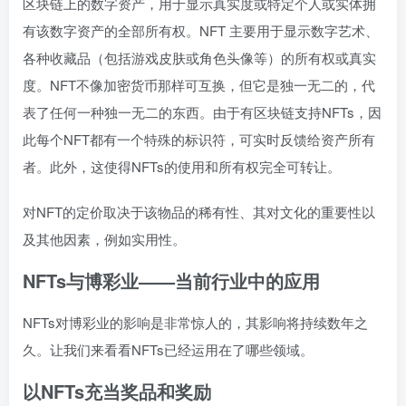
区块链上的数字资产，用于显示真实度或特定个人或实体拥
有该数字资产的全部所有权。NFT 主要用于显示数字艺术、
各种收藏品（包括游戏皮肤或角色头像等）的所有权或真实
度。NFT不像加密货币那样可互换，但它是独一无二的，代
表了任何一种独一无二的东西。由于有区块链支持NFTs，因
此每个NFT都有一个特殊的标识符，可实时反馈给资产所有
者。此外，这使得NFTs的使用和所有权完全可转让。
对NFT的定价取决于该物品的稀有性、其对文化的重要性以
及其他因素，例如实用性。
NFTs与博彩业——当前行业中的应用
NFTs对博彩业的影响是非常惊人的，其影响将持续数年之
久。让我们来看看NFTs已经运用在了哪些领域。
以NFTs充当奖品和奖励