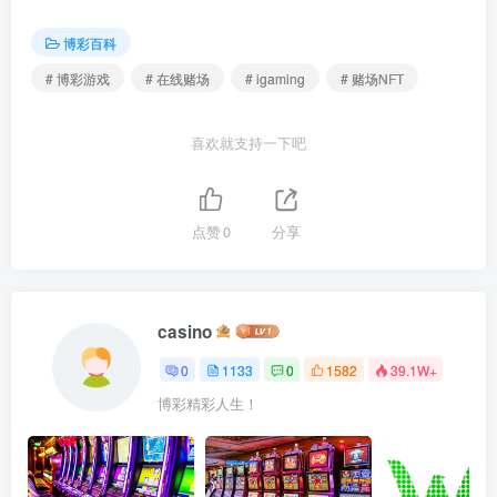
博彩百科
# 博彩游戏
# 在线赌场
# igaming
# 赌场NFT
喜欢就支持一下吧
点赞
0
分享
casino
0
1133
0
1582
39.1W+
博彩精彩人生！