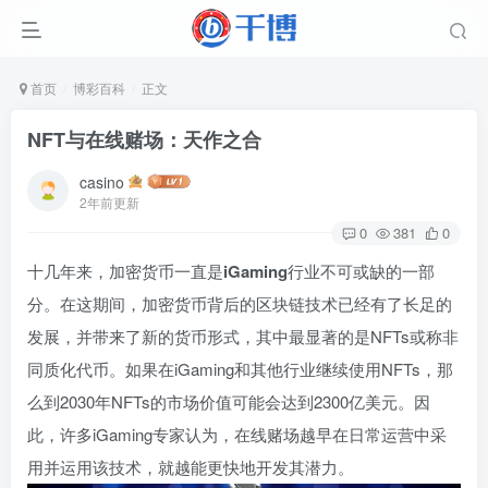
首页
博彩百科
正文
NFT与在线赌场：天作之合
casino
2年前更新
0
381
0
十几年来，加密货币一直是
iGaming
行业不可或缺的一部
分。在这期间，加密货币背后的区块链技术已经有了长足的
发展，并带来了新的货币形式，其中最显著的是NFTs或称非
同质化代币。如果在iGaming和其他行业继续使用NFTs，那
么到2030年NFTs的市场价值可能会达到2300亿美元。因
此，许多iGaming专家认为，在线赌场越早在日常运营中采
用并运用该技术，就越能更快地开发其潜力。