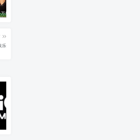
赌输500多万后，亲自探寻网络真人百家乐的作假真相！
在越南富国岛赌场Corona Casino里常见的疑问
林国泰
篇
娱乐
AE集团
Asia Gaming