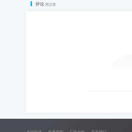
评论
抢沙发
友链申请
免责声明
广告合作
关于我们