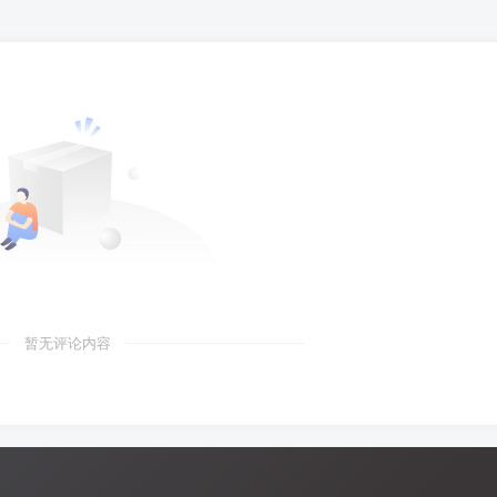
暂无评论内容