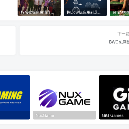
19名被骗到柬埔寨中资赌场“做菠菜”的越南人被解救
将Elo评级应用到足球博彩
下一
BWG包网
NuxGame
GiG Games