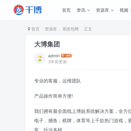
首页
资讯
资源库
视频
首页
资源库
系统包网
正文
大博集团
admin
3年前更新
专业的客服，运维团队
产品操作简单方便!
我们拥有最全面线上博娱系统解决方案，全方位
电子，捕鱼，棋牌，体育等上千款热门游戏，
富，玩法多样。