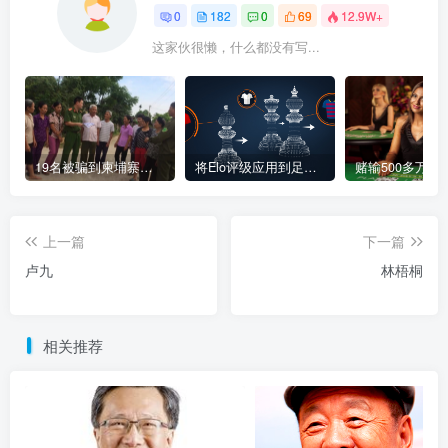
0
182
0
69
12.9W+
这家伙很懒，什么都没有写...
19名被骗到柬埔寨中资赌场“做菠菜”的越南人被解救
将Elo评级应用到足球博彩
上一篇
下一篇
卢九
林梧桐
相关推荐