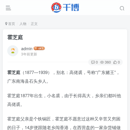
首页
人物
正文
霍芝庭
admin
3年前更新
0
360
0
霍芝庭
（1877—1939），别名：高佬裘，号称“广东赌王”，
广东南海县石头乡人。
霍芝庭1877年出生，小名裘，由于长得高大，乡亲们都叫他
高佬裘。
霍芝庭父亲是个铁锅匠，霍芝庭不愿意过这种又辛苦又穷困
的日子，14岁便跟随老乡闯香港，在西营盘的一家杂货铺做