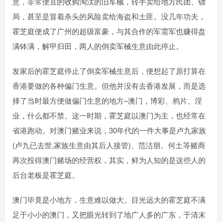
意，非常便宜的收购淘汰的旧军械，转手卖给地方民团、镖
局，甚至是冒着杀头的风险卖给海盗和土匪。没几年功夫，
霍芝庭便成了广州的超级富豪，与其合作的军需军也赚得盘
满钵满，解甲归田，两人的倒卖军械生意由此停止。
发家后的霍芝庭停止了倒卖军械生意后，便想起了原打算在
香港要做的各种偏门生意。但他并没有去香港发展，而是选
择了当时最方便做偏门生意的地方–澳门，博彩、鸦片、淫
业，什么都不禁。这一时期，霍芝庭以澳门为主，也经常在
省港跑动。对澳门赌业来说，30年代的一件大事是卢九家族
(卢九已去世,家族生意由其后人接管)、范洁朋、何土等赌商
再次投得澳门赌场的经营权，其实，鲜为人知的是这些人的
后台老板是霍芝庭。
澳门毕竟是小地方，生意难以做大。目光远大的霍芝庭不满
足于小小的澳门，又把眼光转到了地广人多的广东，于清末