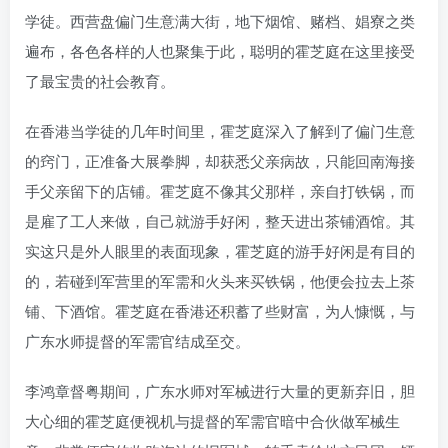
学徒。西营盘偏门生意满大街，地下烟馆、赌档、娼寮之类
遍布，各色各样的人也聚集于此，聪明的霍芝庭在这里接受
了最宝贵的社会教育。
在香港当学徒的几年时间里，霍芝庭深入了解到了偏门生意
的窍门，正准备大展拳脚，却获悉父亲病故，只能回南海接
手父亲留下的店铺。霍芝庭不像其父那样，亲自打铁锅，而
是雇了工人来做，自己就游手好闲，整天进出茶铺酒馆。其
实这只是外人眼里的表面现象，霍芝庭的游手好闲是有目的
的，若碰到军营里的军需和火头来买铁锅，他便会拉去上茶
铺、下酒馆。霍芝庭在香港还积蓄了些财富，为人慷慨，与
广东水师提督的军需官结成至交。
李鸿章督粤期间，广东水师对军械进行大量的更新弃旧，胆
大心细的霍芝庭便视机与提督的军需官暗中合伙做军械生