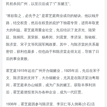
民初杀回广州，以至日后成了“广东赌王”。
“将欲取之，必先予之” 是霍芝庭商业成功的秘诀。他以钱开
路，结交权贵，然后在权贵的庇护下独霸专营，进而牟取更
大的利益。霍芝庭用重金社交，先后结识了龙济光、陆荣
廷、陈炳民、莫荣新、杨希闵、刘震寰、李济深、陈铭枢、
陈济棠、宋子文等民国军阀政要。其中，与陈济棠的关系最
密切，获利也最多，但也由于和陈济棠走得太近，导致了日
后的事业衰败。
霍芝庭1915年起在广州开办烟赌业，1925年后，先后在宋子
文、陈济棠的支持下，大办烟赌业，尤其是在陈济棠治粤期
间，霍芝庭承办山铺票，成为广东的赌王。获取丰厚利润
后，霍芝庭便投资兴办各种企业，成为一代巨贾。
1936年，霍芝庭因参与陈济棠、李宗仁等人倒蒋(介石)活