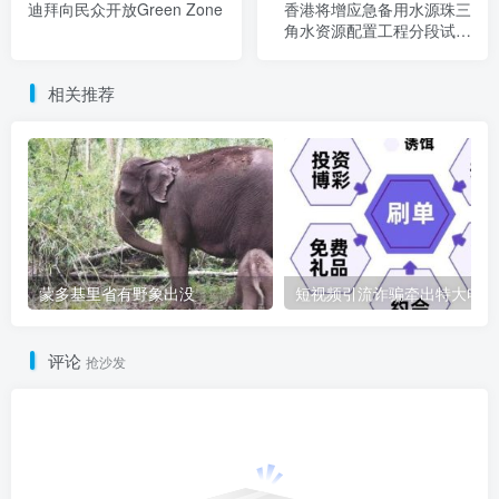
迪拜向民众开放Green Zone
香港将增应急备用水源珠三
角水资源配置工程分段试通
水
相关推荐
蒙多基里省有野象出没
短
评论
抢沙发