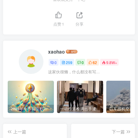
点赞
1
分享
xaohao
0
259
0
62
9.8W+
这家伙很懒，什么都没有写...
2024年牛市前应积累的9种加密货币
一动作逼检调出手逮人 陈盈助暴富史起底
上一篇
下一篇