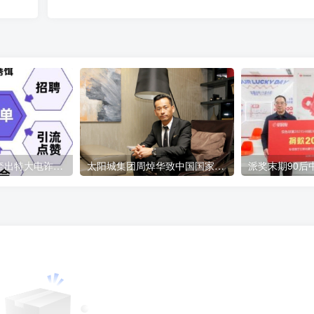
短视频引流诈骗牵出特大电诈案 涉案金额6000余万元
太阳城集团周焯华致中国国家主席习近平的公开信