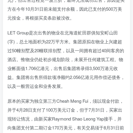
方在今年10月31日前未能支付余额，因此已支付的500万美
元按金，将根据买卖条款被没收。
LET Group是次出售的物业在北海道虻田群俱知安町山田
(字)，总土地面积为22万平方米。集团原拟在物业上兴建超
过50幢别墅及20幢联排别墅，以及一间拥有超过40间客房的
酒店。惟物业仍处初步规划阶段，未展开任何建筑工程。物
业帐面值1.706亿港元，出售后集团将录得3,500万港元收
益。集团将出售所得款项净额约2.056亿港元用作偿还债务，
以及一般营运金和业务发展。
原本的买家为独立第三方Cheah Meng Fui，须以现金付款，
并于4月28日支付了100万美元订金，但于7月31日，买家出
现转让情况，由新买家Raymond Shao Leong Yap接手，并
向集团支付第二期订金170万美元，有关交易须于8月31日前