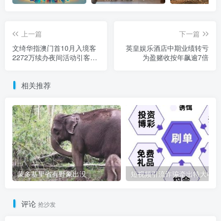
上一篇
下一篇
文绮华指澳门首10月入境客
英皇娱乐酒店中期业绩转亏
2272万续办夜间活动引客延
为盈赌收按年飙逾7倍
长留澳
相关推荐
蒙多基里省有野象出没
短
评论
抢沙发