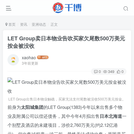
首页
资讯
亚洲动态
正文
LET Group卖日本物业告吹买家欠尾数500万美元
按金被没收
xaohao
3年前更新
0
349
0
LET Group出售日本物业触礁，买家无法支付尾数被没收500万美元按金。
前身为
太阳城集团
的LET Group(1383)今年以来出售多个物
业及附属公司以偿还债务，其中今年4月拟出售
日本北海道
一
个别墅及酒店的未建项目，涉价2,760万美元(约2.12亿港
元)，但出售过程竟一波三折，最终无法成功出售；原因是买