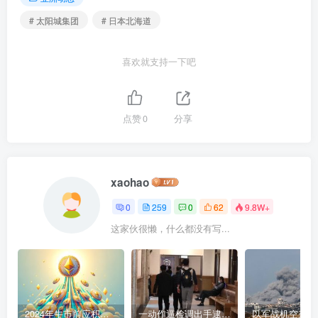
# 太阳城集团
# 日本北海道
喜欢就支持一下吧
点赞
0
分享
xaohao
0
259
0
62
9.8W+
这家伙很懒，什么都没有写...
2024年牛市前应积累的9种加密货币
一动作逼检调出手逮人 陈盈助暴富史起底