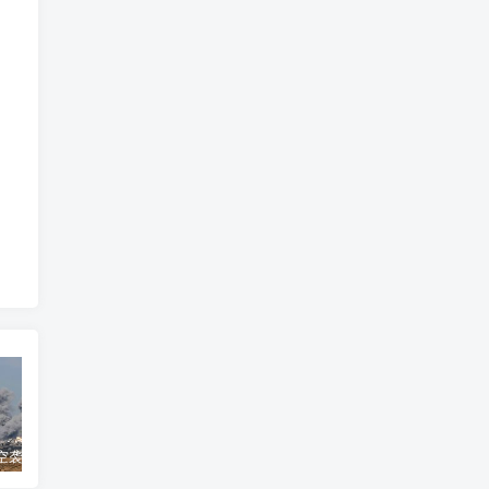
以军战机空袭加沙地带250个目标
哈兰德4分钟双响！完美1年收官：3冠3金靴56球，甩开姆巴佩
美高梅国际倘获纽约赌牌拟扩建皇都娱乐大赌场增餐饮会展场地