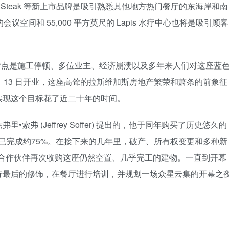
 Papi Steak 等新上市品牌是吸引熟悉其他地方热门餐厅的东海岸和南
会议空间和 55,000 平方英尺的 Lapis 水疗中心也将是吸引顾客
项目的特点是施工停顿、多位业主、经济崩溃以及多年来人们对这座蓝
月 13 日开业，这座高耸的拉斯维加斯房地产繁荣和萧条的前象征
实现这个目标花了近二十年的时间。
弗 (Jeffrey Soffer) 提出的，他于同年购买了历史悠久的
物已完成约75%。在接下来的几年里，破产、所有权变更和多种新
 Real 的合作伙伴再次收购这座仍然空置、几乎完工的建物。一直到开幕
行最后的修饰，在餐厅进行培训，并规划一场众星云集的开幕之