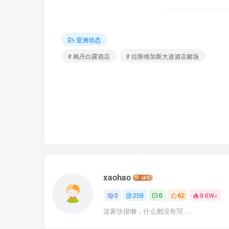
亚洲动态
# 枫丹白露酒店
# 拉斯维加斯大道酒店赌场
xaohao
0
259
0
62
9.8W+
这家伙很懒，什么都没有写...