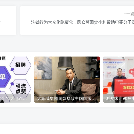
下一
作
洗钱行为大众化隐蔽化，民众莫因贪小利帮助犯罪分子
短视频引流诈骗牵出特大电诈案 涉案金额6000余万元
太阳城集团周焯华致中国国家主席习近平的公开信