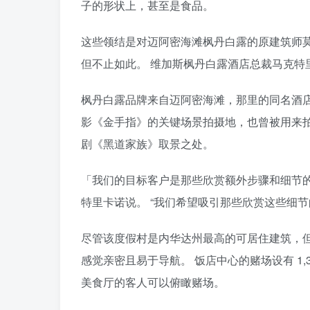
子的形状上，甚至是食品。
这些领结是对迈阿密海滩枫丹白露的原建筑师莫里斯•拉
但不止如此。 维加斯枫丹白露酒店总裁马克特里卡诺
枫丹白露品牌来自迈阿密海滩，那里的同名酒店近
影《金手指》的关键场景拍摄地，也曾被用来
剧《黑道家族》取景之处。
「我们的目标客户是那些欣赏额外步骤和细节
特里卡诺说。 “我们希望吸引那些欣赏这些细节
尽管该度假村是内华达州最高的可居住建筑，但高层
感觉亲密且易于导航。 饭店中心的赌场设有 1,30
美食厅的客人可以俯瞰赌场。