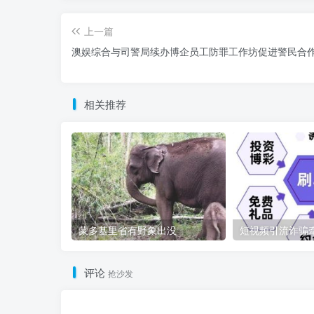
上一篇
澳娱综合与司警局续办博企员工防罪工作坊促进警民合
相关推荐
蒙多基里省有野象出没
评论
抢沙发