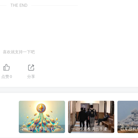
THE END
喜欢就支持一下吧
点赞
0
分享
2024年牛市前应积累的9种加密货币
一动作逼检调出手逮人 陈盈助暴富史起底