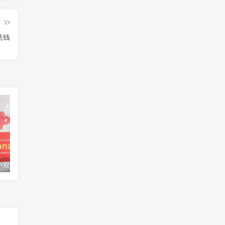
篇
洗钱
派奖末期90后中双色球2850万 捐20万援助甘肃灾区
回国核减升级？老家派出所来柬埔寨劝返了