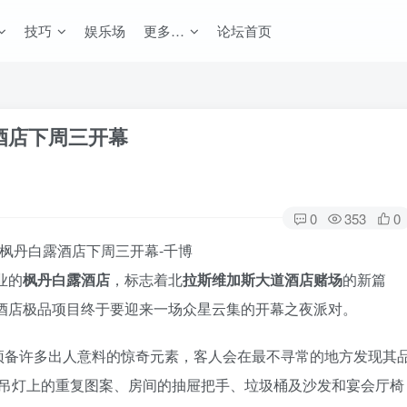
技巧
娱乐场
更多…
论坛首页
露酒店下周三开幕
0
353
0
业的
枫丹白露酒店
，标志着北
拉斯维加斯大道酒店赌场
的新篇
 年的酒店极品项目终于要迎来一场众星云集的开幕之夜派对。
预备许多出人意料的惊奇元素，客人会在最不寻常的地方发现其
和吊灯上的重复图案、房间的抽屉把手、垃圾桶及沙发和宴会厅椅