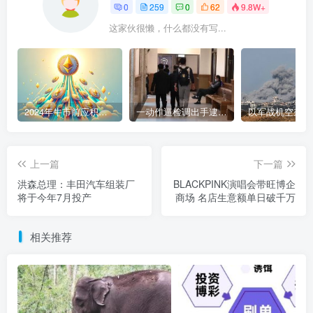
0
259
0
62
9.8W+
这家伙很懒，什么都没有写...
2024年牛市前应积累的9种加密货币
一动作逼检调出手逮人 陈盈助暴富史起底
上一篇
下一篇
洪森总理：丰田汽车组装厂
BLACKPINK演唱会带旺博企
将于今年7月投产
商场 名店生意额单日破千万
相关推荐