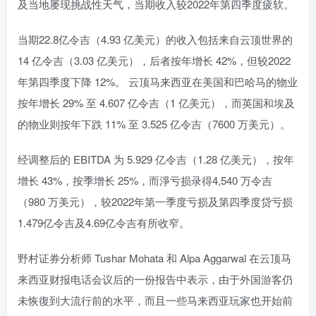
及当地屡现挑战性天气，当期收入较2022年第四季度疲软。
当期22.8亿令吉（4.93 亿美元）的收入包括来自云顶世界的
14 亿令吉（3.03 亿美元），后者按年增长 42%，但较2022
年第四季度下降 12%。 云顶马来西亚在美国和巴哈马的物业
按年增长 29% 至 4.607 亿令吉（1 亿美元），而英国和埃及
的物业则按年下跌 11% 至 3.525 亿令吉（7600 万美元）。
经调整后的 EBITDA 为 5.929 亿令吉（1.28 亿美元），按年
增长 43%，按季增长 25%，而淨亏损录得4,540 万令吉
（980 万美元），较2022年第一季度亏损及第四季度贷亏损
1.479亿令吉及4.69亿令吉有所收窄。
野村证券分析师 Tushar Mohata 和 Alpa Aggarwal 在云顶马
来西亚财报电话会议后的一份报告中表示，由于外国游客仍
未恢復到大流行前的水平，而且一些马来西亚玩家也开始前