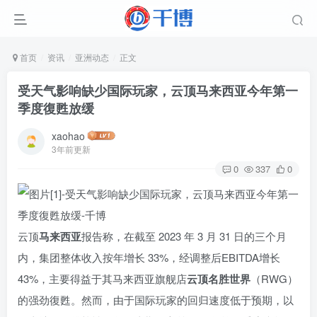
首页
资讯
亚洲动态
正文
受天气影响缺少国际玩家，云顶马来西亚今年第一
季度復甦放缓
xaohao
3年前更新
0
337
0
云顶
马来西亚
报告称，在截至 2023 年 3 月 31 日的三个月
内，集团整体收入按年增长 33%，经调整后EBITDA增长
43%，主要得益于其马来西亚旗舰店
云顶名胜世界
（RWG）
的强劲復甦。然而，由于国际玩家的回归速度低于预期，以