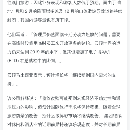
往澳门旅游，因此业务表现和游客人数低于预期。而由于 当
地1 月和 2 月的降雨增多以及 12 月的山体滑坡导致道路持续
封闭，其国内游客量也有所下降。
他们写道：「管理层仍然面临长期劳动力短缺的问题，需要
在高峰时段僱用临时员工来开放更多的赌枱。云顶世界的运
力仍未达到 2019 年的水平，但其也增加了电子博彩机
(ETG) 在总赌枱中的比例。」
云顶马来西亚表示，预计增长将「继续受到国内需求的支
持」。
该公司解释说：「儘管復甦可能受到宏观经济不确定性和通
胀压力的影响，但预计国际旅行需求将保持积极。随着全球
旅游前景的改善，预计区域博彩市场将继续改善。 集团继续
对休闲和酒店业的近期前景持谨慎乐观态度，并对长期前景