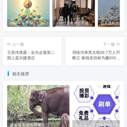
2024年牛市前应积累的9种加密货币
一动作逼检调出手逮人 陈盈助暴富史起底
上一篇
下一篇
王英伟透露：金光会展第二
用练功券黑兑呃26.7万人币
期上盖兴建酒店
断正 换钱党供称为赚200元
沦代罪羊
相关推荐
蒙多基里省有野象出没
短