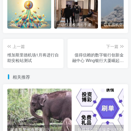
2024年牛市前应积累的9种加密货币
一动作逼检调出手逮人 陈盈助暴富史起底
上一篇
下一篇
维加斯里德机场1月将进行自
值得信赖的数字银行创新金
助安检站测试
融中心 Wing银行大厦崛起成
为金边新地标
相关推荐
蒙多基里省有野象出没
短