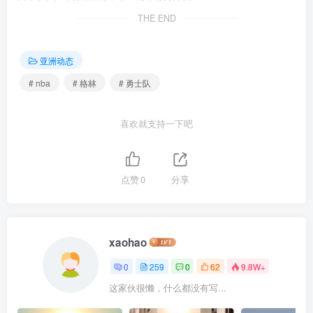
THE END
亚洲动态
# nba
# 格林
# 勇士队
喜欢就支持一下吧
点赞
0
分享
xaohao
0
259
0
62
9.8W+
这家伙很懒，什么都没有写...