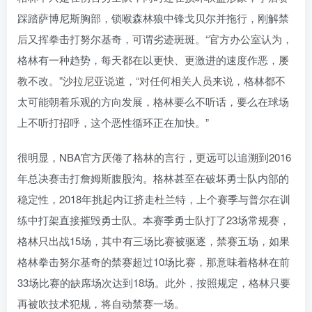
踩踏萨博尼斯胸部，锁喉森林狼中锋戈贝尔并拖行，刚解禁
后又挥拳击打努尔基奇，可谓劣迹斑斑。“官方办公室认为，
格林有一种趋势，每天都在以更快、更激进的速度作恶，屡
教不改。”沙拉尼亚说道，“对任何相关人员来说，格林都不
太可能朝着乐观的方向发展，格林要么不听话，要么在球场
上不听打招呼，这个恶性循环正在加快。”
很明显，NBA官方厌倦了格林的言行，更远可以追溯到2016
年总决赛击打詹姆斯腹股沟。格林甚至在破坏勇士队内部的
稳定性，2018年挑起内讧挤走杜兰特，上个赛季与普尔在训
练中打架直接摧毁勇士队。本赛季勇士队打了23场常规赛，
格林只出战15场，其中有三场比赛被驱逐，禁赛五场，如果
格林拳击努尔基奇的禁赛超过10场比赛，那意味着格林在前
33场比赛的缺席场次达到18场。此外，按照规定，格林只要
再被吹技术犯规，将自动禁赛一场。