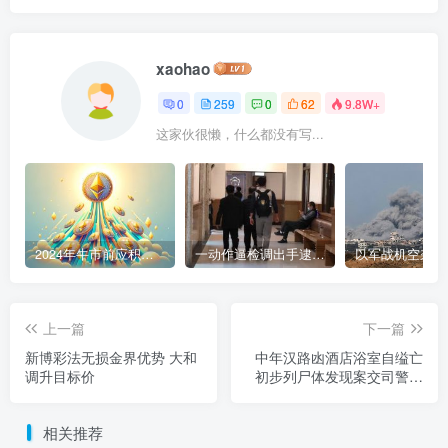
xaohao
0
259
0
62
9.8W+
这家伙很懒，什么都没有写...
2024年牛市前应积累的9种加密货币
一动作逼检调出手逮人 陈盈助暴富史起底
上一篇
下一篇
新博彩法无损金界优势 大和
中年汉路凼酒店浴室自缢亡
调升目标价
初步列尸体发现案交司警跟
进
相关推荐