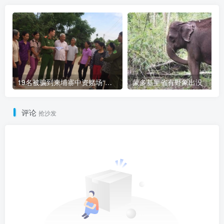
19名被骗到柬埔寨中资赌场“做菠菜”的越南人被解救
蒙多基里省有野象出没
评论
抢沙发