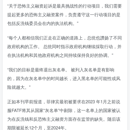
“关于恐怖主义融资起诉是最具挑战性的行动项目，我们需要
提起更多的恐怖主义融资案件，负责遵守这一行动项目的是
包括反洗钱委员会在内的执法机构。”
“每个人都相信我们正走在正确的道路上，总统也讚扬了不同
政府机构的工作。 总统同时指示政府机构继续採取行动，并
在执法机构和其他政府机构之间持续保持良好的协调。”
“我们的目标是最终退出灰名单。 被列入灰名单是有影响
的，因为在灰名单中的时间越长，进入黑名单的可能性或风
险就越大。”
正如本刊早前报道，菲律宾最初被要求在2023 年1月之前说
服FATF将其从国家“灰名单”中剔除，这一名单上的国家被认
为在反洗钱和反恐怖主义融资方面存在监管的缺失。随后该
期限被延长12个月，至2024年。