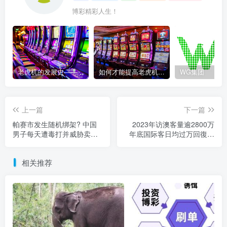
博彩精彩人生！
老虎机的发展史——赌场中最受欢迎游戏的演变历程
如何才能提高老虎机获胜的几率？
WG集团
上一篇
下一篇
帕赛市发生随机绑架? 中国
2023年访澳客量逾2800万
男子每天遭毒打并威胁卖掉
年底国际客日均过万回復疫
器官
前九成
相关推荐