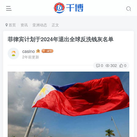
首页
资讯
亚洲动态
正文
菲律宾计划于2024年退出全球反洗钱灰名单
casino
2年前更新
0
302
0