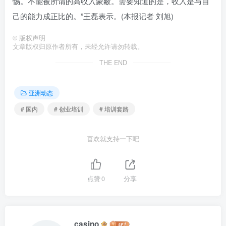
惕。不能被所谓的高收入蒙蔽。需要知道的是，收入是与自
己的能力成正比的。”王磊表示。(本报记者 刘旭)
©
版权声明
文章版权归原作者所有，未经允许请勿转载。
THE END
亚洲动态
# 国内
# 创业培训
# 培训套路
喜欢就支持一下吧
点赞
0
分享
casino