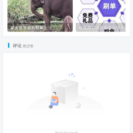
蒙多基里省有野象出没
短
评论
抢沙发