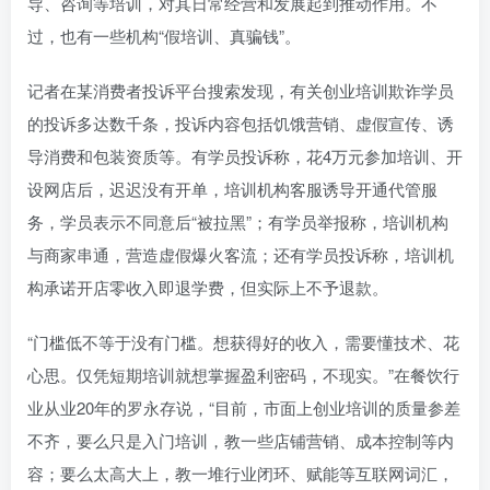
导、咨询等培训，对其日常经营和发展起到推动作用。不
过，也有一些机构“假培训、真骗钱”。
记者在某消费者投诉平台搜索发现，有关创业培训欺诈学员
的投诉多达数千条，投诉内容包括饥饿营销、虚假宣传、诱
导消费和包装资质等。有学员投诉称，花4万元参加培训、开
设网店后，迟迟没有开单，培训机构客服诱导开通代管服
务，学员表示不同意后“被拉黑”；有学员举报称，培训机构
与商家串通，营造虚假爆火客流；还有学员投诉称，培训机
构承诺开店零收入即退学费，但实际上不予退款。
“门槛低不等于没有门槛。想获得好的收入，需要懂技术、花
心思。仅凭短期培训就想掌握盈利密码，不现实。”在餐饮行
业从业20年的罗永存说，“目前，市面上创业培训的质量参差
不齐，要么只是入门培训，教一些店铺营销、成本控制等内
容；要么太高大上，教一堆行业闭环、赋能等互联网词汇，