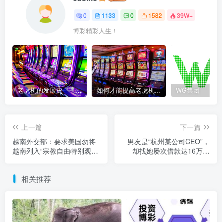
0
1133
0
1582
39W+
博彩精彩人生！
老虎机的发展史——赌场中最受欢迎游戏的演变历程
如何才能提高老虎机获胜的几率？
WG集团
上一篇
下一篇
越南外交部：要求美国勿将
男友是“杭州某公司CEO”，
越南列入“宗教自由特别观察
却找她屡次借款达16万令
名单”
吉！大马女公务员陷爱情陷
阱
相关推荐