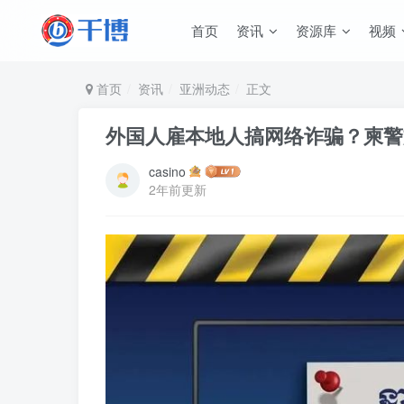
首页
资讯
资源库
视频
首页
资讯
亚洲动态
正文
外国人雇本地人搞网络诈骗？柬警
casino
2年前更新