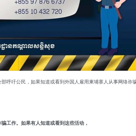
全部呼吁公民，如果知道或看到外国人雇用柬埔寨人从事网络诈
诈骗工作。如果有人知道或看到这些活动，