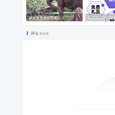
蒙多基里省有野象出没
评论
抢沙发