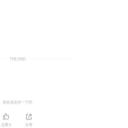
THE END
喜欢就支持一下吧
点赞
0
分享