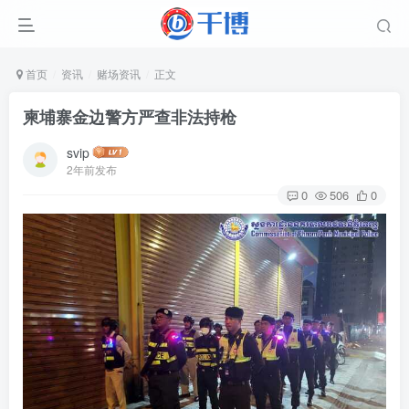
首页
资讯
赌场资讯
正文
柬埔寨金边警方严查非法持枪
svip
2年前发布
0
506
0