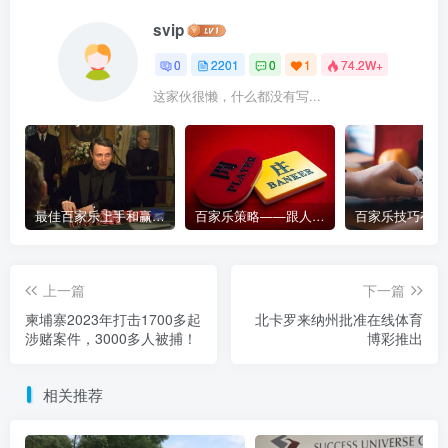
svip
0
2201
0
1
74.2W+
这家伙很懒，什么都没有写...
最佳百家乐上手和赢钱指南 – 终极版
百家乐策略——跟人胜过跟路
上一篇
下一篇
柬埔寨2023年打击1700多起
北卡罗来纳州批准在线体育
涉赌案件，3000多人被捕！
博彩推出
相关推荐