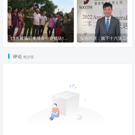
19名被骗到柬埔寨中资赌场“做菠菜”的越南人被解救
实
评论
抢沙发