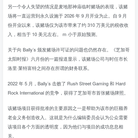
另一个令人失望的情况是麦地那神庙临时赌场的表现，该赌
场将一直运营到永久设施于 2026 年 9 月开业为止。自 9 月
份开业以来，该赌场仅为该市带来了约 310 万美元的税收收
入，相当于 10 美元左右。 m 小于原始预测。
关于向 Bally’s 颁发赌场许可证的问题也仍然存在。《芝加哥
太阳时报》六月份的一篇报道显示，该赌场公司与时任市长
洛里·莱特富特之间存在所谓的财务联系。
2022 年 5 月，Bally’s 击败了 Rush Street Gaming 和 Hard
Rock International 的竞争，获得了芝加哥市首张赌场牌照。
该赌场项目获得批准的主要原因之一是帮助为该市的巨额养
老金义务创造收入。这就是为什么编辑委员会认为公众需要
该项目各个方面的透明度，因为他们与项目的成功息息相
关。