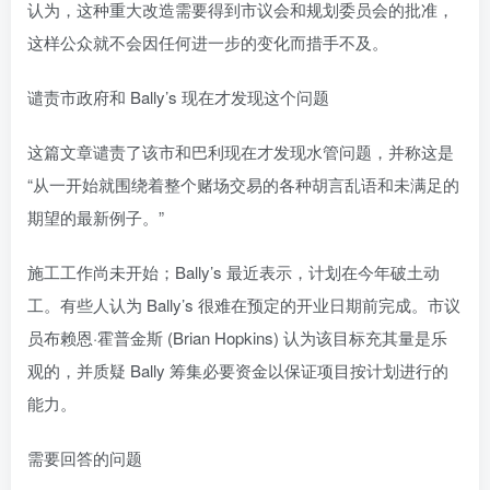
认为，这种重大改造需要得到市议会和规划委员会的批准，
这样公众就不会因任何进一步的变化而措手不及。
谴责市政府和 Bally’s 现在才发现这个问题
这篇文章谴责了该市和巴利现在才发现水管问题，并称这是
“从一开始就围绕着整个赌场交易的各种胡言乱语和未满足的
期望的最新例子。”
施工工作尚未开始；Bally’s 最近表示，计划在今年破土动
工。有些人认为 Bally’s 很难在预定的开业日期前完成。市议
员布赖恩·霍普金斯 (Brian Hopkins) 认为该目标充其量是乐
观的，并质疑 Bally 筹集必要资金以保证项目按计划进行的
能力。
需要回答的问题