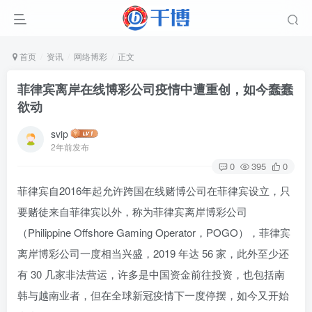
首页
资讯
网络博彩
正文
菲律宾离岸在线博彩公司疫情中遭重创，如今蠢蠢
欲动
svip
2年前发布
0
395
0
菲律宾自2016年起允许跨国在线赌博公司在菲律宾设立，只
要赌徒来自菲律宾以外，称为菲律宾离岸博彩公司
（Philippine Offshore Gaming Operator，POGO），菲律宾
离岸博彩公司一度相当兴盛，2019 年达 56 家，此外至少还
有 30 几家非法营运，许多是中国资金前往投资，也包括南
韩与越南业者，但在全球新冠疫情下一度停摆，如今又开始