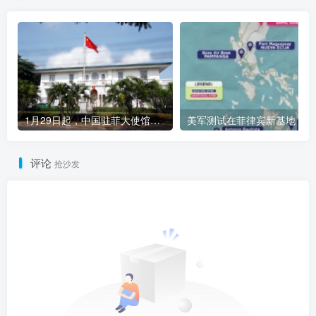
1月29日起，中国驻菲大使馆不再受理签证申请，申请人将通过“签证中心”申办
美军测试在菲律宾新基地
评论
抢沙发