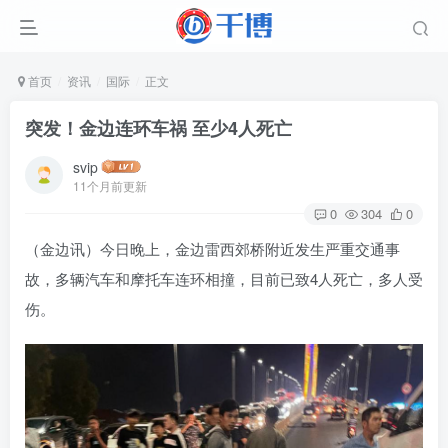
首页
资讯
国际
正文
突发！金边连环车祸 至少4人死亡
svip
11个月前更新
0
304
0
（金边讯）今日晚上，金边雷西郊桥附近发生严重交通事
故，多辆汽车和摩托车连环相撞，目前已致4人死亡，多人受
伤。