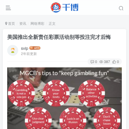
首页
资讯
网络博彩
正文
美国推出全新责任彩票活动别等投注完才后悔
svip
2年前更新
0
387
0