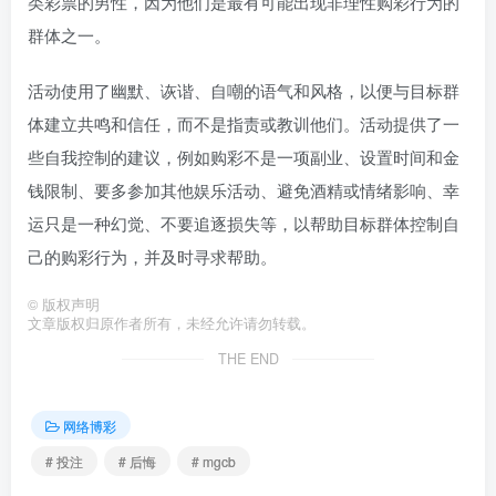
类彩票的男性，因为他们是最有可能出现非理性购彩行为的
群体之一。
活动使用了幽默、诙谐、自嘲的语气和风格，以便与目标群
体建立共鸣和信任，而不是指责或教训他们。活动提供了一
些自我控制的建议，例如购彩不是一项副业、设置时间和金
钱限制、要多参加其他娱乐活动、避免酒精或情绪影响、幸
运只是一种幻觉、不要追逐损失等，以帮助目标群体控制自
己的购彩行为，并及时寻求帮助。
©
版权声明
文章版权归原作者所有，未经允许请勿转载。
THE END
网络博彩
# 投注
# 后悔
# mgcb