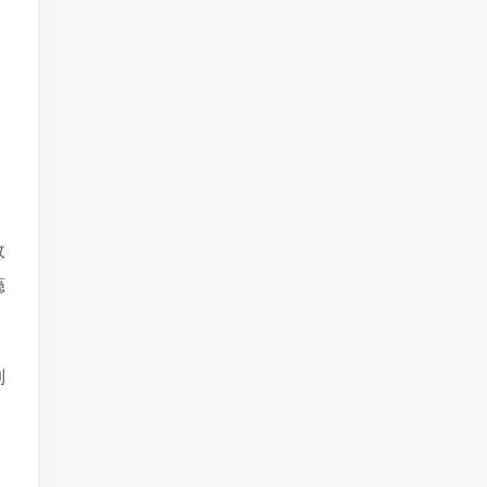
）
政
瘾
制