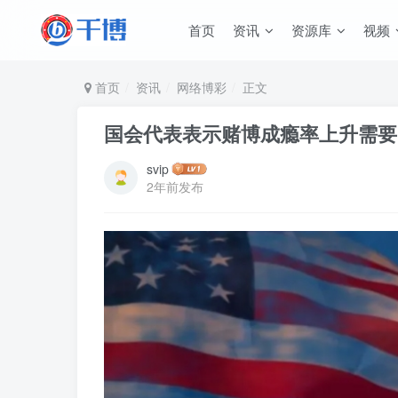
首页
资讯
资源库
视频
首页
资讯
网络博彩
正文
国会代表表示赌博成瘾率上升需要
svip
2年前发布