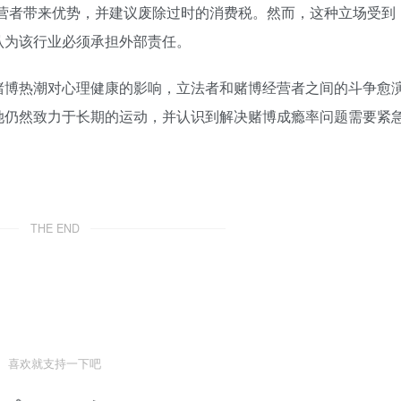
将为非法经营者带来优势，并建议废除过时的消费税。然而，这种立场受到
认为该行业必须承担外部责任。
赌博热潮对心理健康的影响，立法者和赌博经营者之间的斗争愈
她仍然致力于长期的运动，并认识到解决赌博成瘾率问题需要紧
THE END
喜欢就支持一下吧