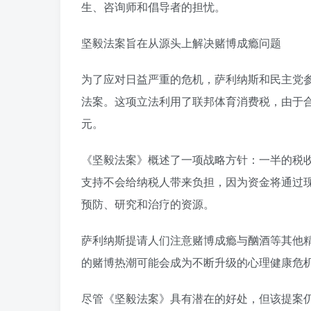
生、咨询师和倡导者的担忧。
坚毅法案旨在从源头上解决赌博成瘾问题
为了应对日益严重的危机，萨利纳斯和民主党参
法案。这项立法利用了联邦体育消费税，由于合法
元。
《坚毅法案》概述了一项战略方针：一半的税
支持不会给纳税人带来负担，因为资金将通过
预防、研究和治疗的资源。
萨利纳斯提请人们注意赌博成瘾与酗酒等其他
的赌博热潮可能会成为不断升级的心理健康危
尽管《坚毅法案》具有潜在的好处，但该提案仍