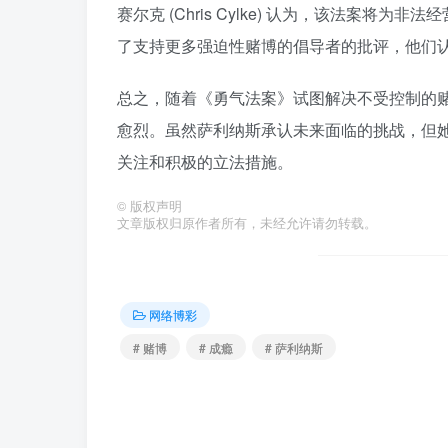
赛尔克 (Chris Cylke) 认为，该法案
了支持更多强迫性赌博的倡导者的批评，他们
总之，随着《勇气法案》试图解决不受控制的
愈烈。虽然萨利纳斯承认未来面临的挑战，但
关注和积极的立法措施。
©
版权声明
文章版权归原作者所有，未经允许请勿转载。
网络博彩
# 赌博
# 成瘾
# 萨利纳斯