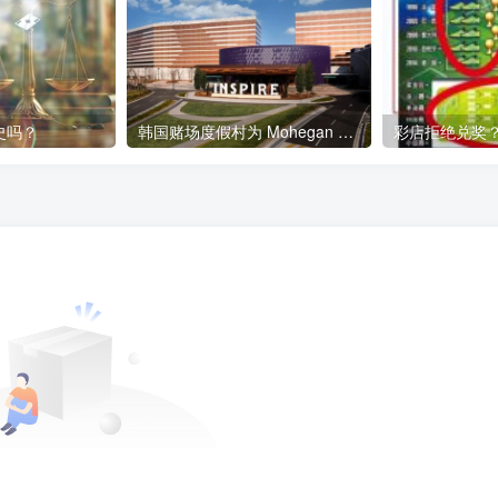
史吗？
韩国赌场度假村为 Mohegan 2024 年第一季度业绩做出贡献