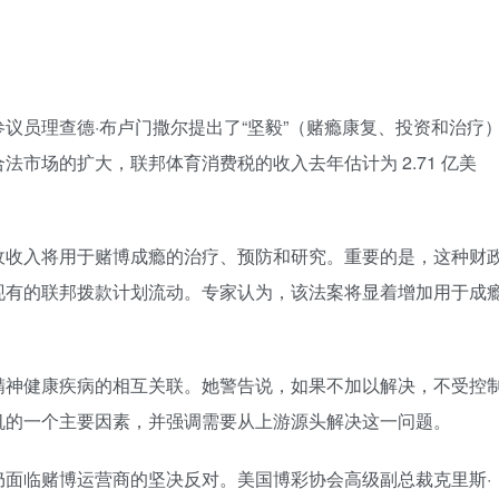
议员理查德·布卢门撒尔提出了“坚毅”（赌瘾康复、投资和治疗
市场的扩大，联邦体育消费税的收入去年估计为 2.71 亿美
收收入将用于赌博成瘾的治疗、预防和研究。重要的是，这种财
现有的联邦拨款计划流动。专家认为，该法案将显着增加用于成
精神健康疾病的相互关联。她警告说，如果不加以解决，不受控
机的一个主要因素，并强调需要从上游源头解决这一问题。
面临赌博运营商的坚决反对。美国博彩协会高级副总裁克里斯·