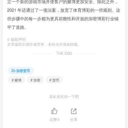
立一个新的游戏市场并使客户的赌博更加安全。除此之外，
2021 年还通过了一项法案，放宽了体育博彩的一些规则。这
些步骤中的每一步都为更具前瞻性和开放的加密博彩行业铺
平了道路。
©
版权声明
文章版权归原作者所有，未经允许请勿转载。
THE END
加密货币
# 赌博
# 加密
# 货币
喜欢就支持一下吧
点赞
0
分享