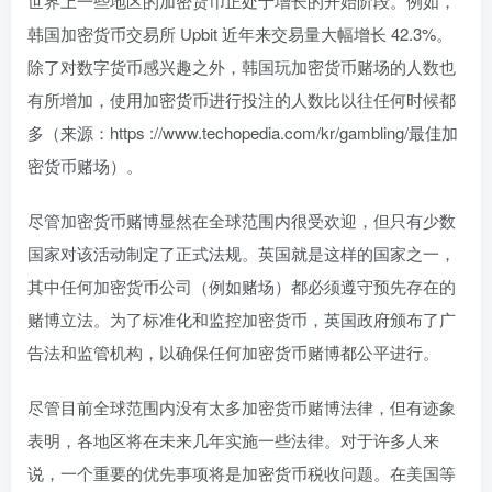
世界上一些地区的加密货币正处于增长的开始阶段。例如，
韩国加密货币交易所 Upbit 近年来交易量大幅增长 42.3%。
除了对数字货币感兴趣之外，韩国玩加密货币赌场的人数也
有所增加，使用加密货币进行投注的人数比以往任何时候都
多（来源：https ://www.techopedia.com/kr/gambling/最佳加
密货币赌场）。
尽管加密货币赌博显然在全球范围内很受欢迎，但只有少数
国家对该活动制定了正式法规。英国就是这样的国家之一，
其中任何加密货币公司（例如赌场）都必须遵守预先存在的
赌博立法。为了标准化和监控加密货币，英国政府颁布了广
告法和监管机构，以确保任何加密货币赌博都公平进行。
尽管目前全球范围内没有太多加密货币赌博法律，但有迹象
表明，各地区将在未来几年实施一些法律。对于许多人来
说，一个重要的优先事项将是加密货币税收问题。在美国等