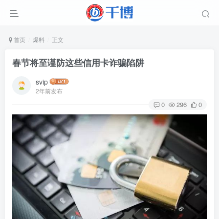
首页
爆料
正文
春节将至谨防这些信用卡诈骗陷阱
svip
2年前发布
0
296
0