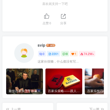
喜欢就支持一下吧
点赞
0
分享
svip
0
2201
0
1
74.2W+
这家伙很懒，什么都没有写...
最佳百家乐上手和赢钱指南 – 终极版
百家乐策略——跟人胜过跟路
上一篇
下一篇