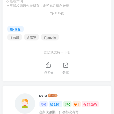
©
版权声明
文章版权归原作者所有，未经允许请勿转载。
THE END
国际
# 总裁
# 高管
# janelle
喜欢就支持一下吧
点赞
0
分享
svip
0
2201
0
1
74.2W+
这家伙很懒，什么都没有写...