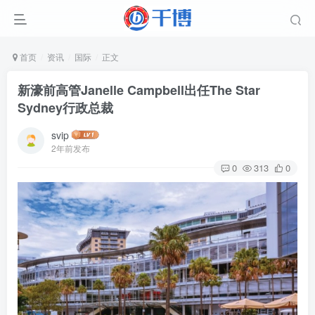
首页
资讯
国际
正文
新濠前高管Janelle Campbell出任The Star
Sydney行政总裁
svip
2年前发布
0
313
0