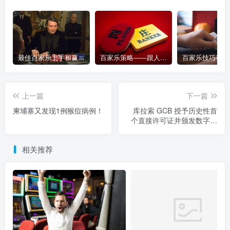
最佳百家乐上手和赢钱指南 – 终极版
百家乐策略——跟人胜过跟路
上一篇
下一篇
柬埔寨又发现1例猴痘病例！
库拉索 GCB 授予历史性首
个直接许可证并颁发数字印
章
相关推荐