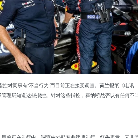
指控对同事有“不当行为”而目前正在接受调查。荷兰报纸《电讯
级管理层知道这些指控。针对这些指控，霍纳断然否认有任何不
，目前正在进行中。调查由外部专业律师进行。红牛表示，它非