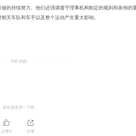
所做的持续努力。他们还强调遵守理事机构制定的规则和条例的
对相关车队和车手以及整个运动产生重大影响。
THE END
喜欢就支持一下吧
点赞
0
分享