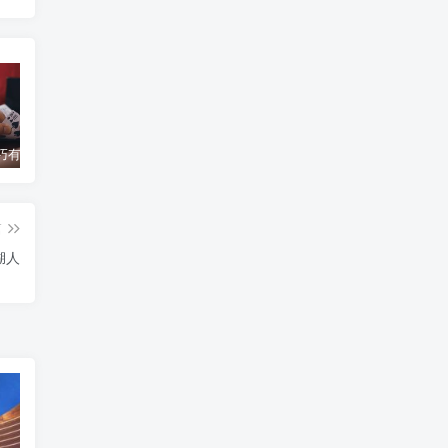
百家乐技巧有哪些？操作步骤有哪些变化？
百家乐“寻牌法”介绍
你知道赌博的历史吗？
蒙
篇
湖人