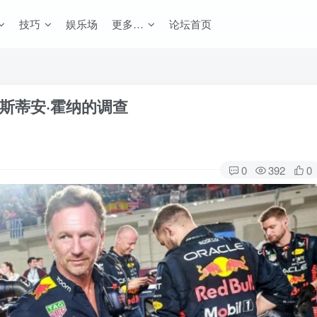
技巧
娱乐场
更多…
论坛首页
斯蒂安·霍纳的调查
0
392
0