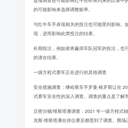
这项调查还可能影响红牛在即将到来的比赛中
的可能影响来选择调整赔率。
与红牛车手表现相关的投注也可能受到影响。
现，进而影响此类投注的结果。
长期投注，例如谁将赢得车队冠军的投注，也
的潜在结果。
一级方程式赛车正在进行的其他调查
安全措施调查：继哈斯车手罗曼·格罗斯让在 2
式赛车安全性的深入调查。调查的重点是了解
汉密尔顿/维斯塔潘调查：2021 年一级方程
克斯·维斯塔潘在排位赛后都受到了调查。围场