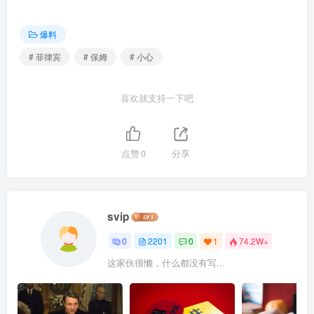
爆料
# 菲律宾
# 保姆
# 小心
喜欢就支持一下吧
点赞
0
分享
svip
0
2201
0
1
74.2W+
这家伙很懒，什么都没有写...