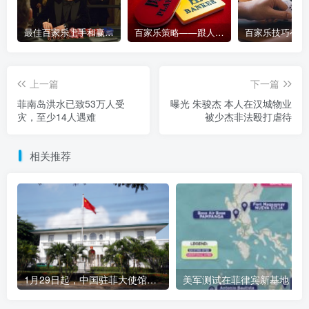
最佳百家乐上手和赢钱指南 – 终极版
百家乐策略——跟人胜过跟路
上一篇
下一篇
菲南岛洪水已致53万人受
曝光 朱骏杰 本人在汉城物业
灾，至少14人遇难
被少杰非法殴打虐待
相关推荐
1月29日起，中国驻菲大使馆不再受理签证申请，申请人将通过“签证中心”申办
美军测试在菲律宾新基地