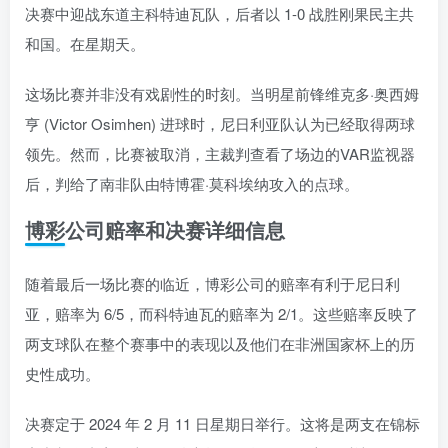
决赛中迎战东道主科特迪瓦队，后者以 1-0 战胜刚果民主共
和国。在星期天。
这场比赛并非没有戏剧性的时刻。当明星前锋维克多·奥西姆
亨 (Victor Osimhen) 进球时，尼日利亚队认为已经取得两球
领先。然而，比赛被取消，主裁判查看了场边的VAR监视器
后，判给了南非队由特博霍·莫科埃纳攻入的点球。
博彩公司赔率和决赛详细信息
随着最后一场比赛的临近，博彩公司的赔率有利于尼日利
亚，赔率为 6/5，而科特迪瓦的赔率为 2/1。这些赔率反映了
两支球队在整个赛事中的表现以及他们在非洲国家杯上的历
史性成功。
决赛定于 2024 年 2 月 11 日星期日举行。这将是两支在锦标