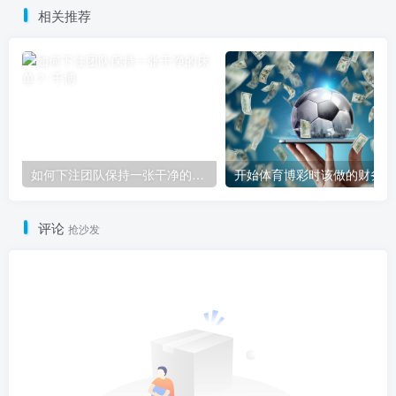
相关推荐
如何下注团队保持一张干净的床单？
开始体育博彩时该做的财务管
评论
抢沙发