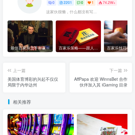
0
2201
0
1
74.2W+
这家伙很懒，什么都没有写...
最佳百家乐上手和赢钱指南 – 终极版
百家乐策略——跟人胜过跟路
上一篇
下一篇
美国体育博彩的兴起不仅仅
AffPapa 欢迎 WinnsBet 合作
局限于内华达州
伙伴加入其 iGaming 目录
相关推荐