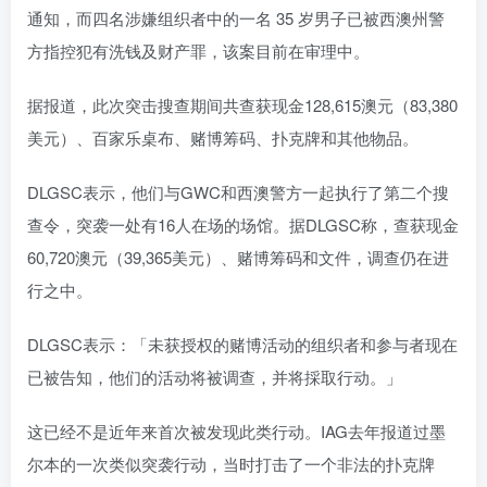
通知，而四名涉嫌组织者中的一名 35 岁男子已被西澳州警
方指控犯有洗钱及财产罪，该案目前在审理中。
据报道，此次突击搜查期间共查获现金128,615澳元（83,380
美元）、百家乐桌布、赌博筹码、扑克牌和其他物品。
DLGSC表示，他们与GWC和西澳警方一起执行了第二个搜
查令，突袭一处有16人在场的场馆。据DLGSC称，查获现金
60,720澳元（39,365美元）、赌博筹码和文件，调查仍在进
行之中。
DLGSC表示：「未获授权的赌博活动的组织者和参与者现在
已被告知，他们的活动将被调查，并将採取行动。」
这已经不是近年来首次被发现此类行动。IAG去年报道过墨
尔本的一次类似突袭行动，当时打击了一个非法的扑克牌