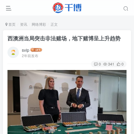
首页
资讯
网络博彩
正文
西澳洲当局突击非法赌场，地下赌博呈上升趋势
svip
2年前发布
0
341
0