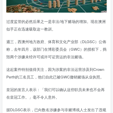
过度监管的必然后果之一是非法/地下赌场的增加。现在澳洲
似乎正在迅速吸取这一教训。
週三，西澳州地方政府、体育和文化产业部（DLGSC）公佈
称，去年四月，该部门在博彩委员会（GWC）的授权下，捣
毁两个涉嫌未经许可或许可证营运的非法赌场。
这起案件特别值得关注，因为涉案的非法运营涉及到Crown
Perth的三名员工，他们自此已被GWC撤销赌场从业执照。
皇冠的发言人表示：「我们可以确认这些职员未来也不会再
在皇冠工作。」毫不令人意外。
据DLGSC表示，已向数名涉嫌参与非赌博戏人士发出了违规