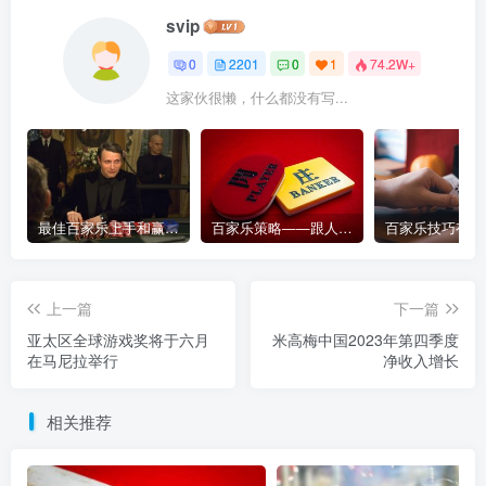
svip
0
2201
0
1
74.2W+
这家伙很懒，什么都没有写...
最佳百家乐上手和赢钱指南 – 终极版
百家乐策略——跟人胜过跟路
上一篇
下一篇
亚太区全球游戏奖将于六月
米高梅中国2023年第四季度
在马尼拉举行
净收入增长
相关推荐