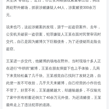
两处野外赌场，抓获涉赌嫌疑人44人，涉案赌资300余万
元。
说来也巧，这起涉赌案的发现，源于一起盗窃案件。去年，
公安机关破获一盗窃案，犯罪嫌疑人王某在面对民警审讯时
交代，自己是因为赌博欠下巨额债务，为了还债铤而走险去
盗窃。
王某进一步交代，他赌博的场地在野外。当时现场十多人正
在进行“牛哄哄”赌博，王某在朋友撺掇下也上手体验，几局
下来竟轻松赢了几千块。王某感觉自己找到了发财之路，自
此便一发不可收拾，几乎天天来赌博，自己经营的小作坊也
不管了。好景不长，王某越赌越大，却越输越多，不仅输光
了家中所有积蓄还倒欠了40余万元外债。为还清赌债，王某
最终走上了违法犯罪的道路。