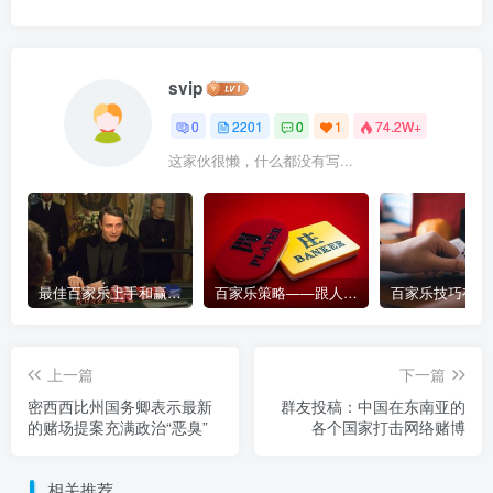
svip
0
2201
0
1
74.2W+
这家伙很懒，什么都没有写...
最佳百家乐上手和赢钱指南 – 终极版
百家乐策略——跟人胜过跟路
上一篇
下一篇
密西西比州国务卿表示最新
群友投稿：中国在东南亚的
的赌场提案充满政治“恶臭”
各个国家打击网络赌博
相关推荐