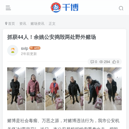
首页
资讯
赌场资讯
正文
抓获44人！余姚公安捣毁两处野外赌场
svip
2年前更新
0
294
0
赌博是社会毒瘤、万恶之源，对赌博违法行为，我市公安机
关坚决“零容忍”。近日，市公安局根据线索重拳出击，捣毁