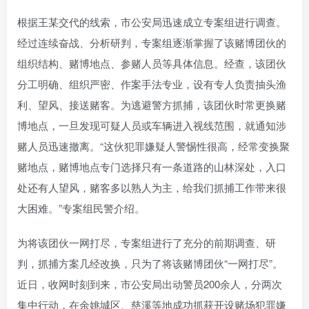
根据王某交代的线索，市公安局迅速成立专案组进行调查。
经过连续奋战、分析研判，专案组逐渐掌握了该赌博团伙的
组织结构、赌博地点、参赌人员等具体信息。经查，该团伙
分工明确、组织严密、作案手法专业，设有专人负责抽头渔
利、望风、接送赌客。为逃避警方抓捕，该团伙时常更换赌
博地点，一旦发现可疑人员或车辆进入视线范围，就通知涉
赌人员迅速撤离。“这伙犯罪嫌疑人警惕性很高，经常变换聚
赌地点，赌博地点专门选择只有一条道路的山林深处，入口
处还有人望风，赌客多以熟人为主，给我们抓捕工作带来很
大困难。”专案组民警介绍。
为将该团伙一网打尽，专案组进行了充分的前期调查、研
判，抓捕方案几经改换，只为了将该赌博团伙“一网打尽”。
近日，收网时刻到来，市公安局出动警员200余人，分两次
集中行动，在余姚城区、慈溪等地成功抓获开设赌场犯罪嫌