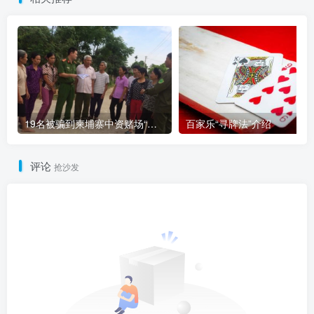
19名被骗到柬埔寨中资赌场“做菠菜”的越南人被解救
百家乐“寻牌法”介绍
评论
抢沙发