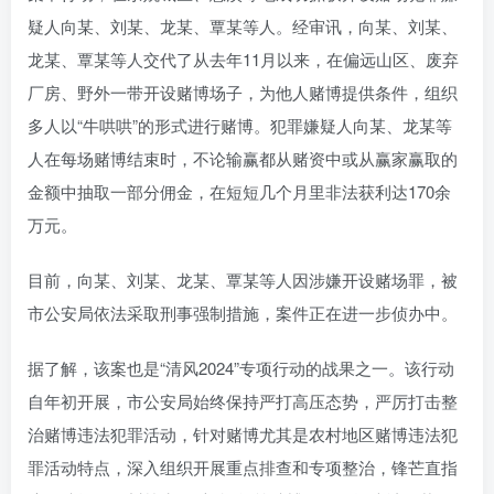
疑人向某、刘某、龙某、覃某等人。经审讯，向某、刘某、
龙某、覃某等人交代了从去年11月以来，在偏远山区、废弃
厂房、野外一带开设赌博场子，为他人赌博提供条件，组织
多人以“牛哄哄”的形式进行赌博。犯罪嫌疑人向某、龙某等
人在每场赌博结束时，不论输赢都从赌资中或从赢家赢取的
金额中抽取一部分佣金，在短短几个月里非法获利达170余
万元。
目前，向某、刘某、龙某、覃某等人因涉嫌开设赌场罪，被
市公安局依法采取刑事强制措施，案件正在进一步侦办中。
据了解，该案也是“清风2024”专项行动的战果之一。该行动
自年初开展，市公安局始终保持严打高压态势，严厉打击整
治赌博违法犯罪活动，针对赌博尤其是农村地区赌博违法犯
罪活动特点，深入组织开展重点排查和专项整治，锋芒直指