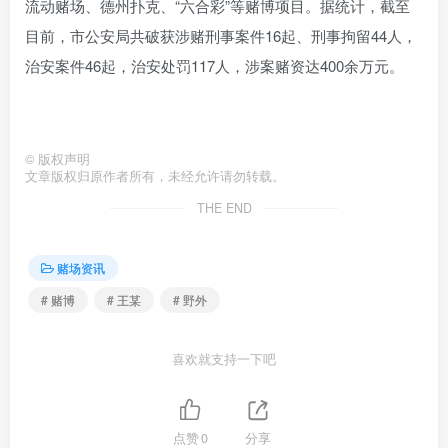
流动赌场、德州扑克、“六合彩”等赌博项目。据统计，截至
目前，市公安局共破获涉赌刑事案件16起、刑事拘留44人，
治安案件46起，治安处罚117人，涉案赌资达400余万元。
©
版权声明
文章版权归原作者所有，未经允许请勿转载。
THE END
赌场资讯
# 赌博
# 王某
# 野外
喜欢就支持一下吧
点赞
0
分享