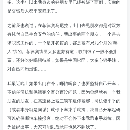
多。这半年以来我身边的好朋友里已经被绑了两例，庆幸的
是交钱后人都平安归来了。
之前我也说过，在菲律宾马尼拉，出门去见朋友都是对双方
有托付自己生命安危的信任，我出事的两个朋友，一个是去
求职找工作的，一个是开餐馆的，都是被布局几个月的“熟
人”绑的。菲律宾绑匪大多盗亦有道，收到钱了一般不会撕
票，还好吃好喝招待着，如果是中国绑匪，大多心狠手辣，
对自己同胞最狠……
我最近晚上如果出门在外，哪怕喝多了也要坚持自己开车，
不信任司机和保镖完全百分百没问题，因为曾经就有一个我
朋友的朋友，在高速路上被三辆车逼停被绑，司机傻乎乎的
（或者本身就是同谋）就停下车束手就擒，我自己开车起码
可以确保哪怕车撞报废，绝对不会停下来乖乖束手就擒，因
为被绑出事，大家可能以后就再也见不到我了。