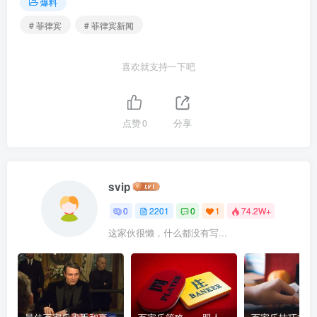
爆料
# 菲律宾
# 菲律宾新闻
喜欢就支持一下吧
点赞
0
分享
svip
0
2201
0
1
74.2W+
这家伙很懒，什么都没有写...