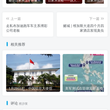
最佳百家乐上手和赢钱指南 – 终极版
百家乐策略——跟人胜过跟路
上一篇
下一篇
走私布加迪跑车车主系博彩
赌城 | 维加斯大道四个月四
公司老板
家酒店发现臭虫
相关推荐
1月29日起，中国驻菲大使馆不再受理签证申请，申请人将通过“签证中心”申办
美军测试在菲律宾新基地
评论
抢沙发