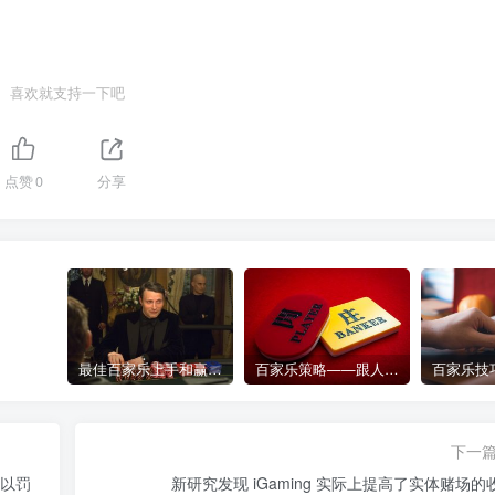
喜欢就支持一下吧
点赞
0
分享
最佳百家乐上手和赢钱指南 – 终极版
百家乐策略——跟人胜过跟路
下一
处以罚
新研究发现 iGaming 实际上提高了实体赌场的