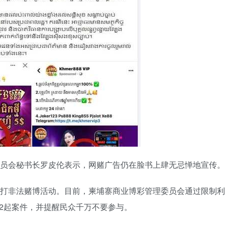
委员会秘书长罗皮伦表示，网赌广告仍在脸书上肆无忌惮地宣传。
严打非法赌博活动。目前，柬埔寨商业博彩管理委员会通过限制利
2起案件，并提醒民众千万不要参与。