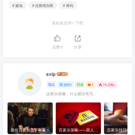
# 赌场
# 拉斯维加斯
# 筹码
喜欢就支持一下吧
点赞
0
分享
svip
0
2201
0
1
74.2W+
这家伙很懒，什么都没有写...
最佳百家乐上手和赢钱指南 – 终极版
百家乐策略——跟人胜过跟路