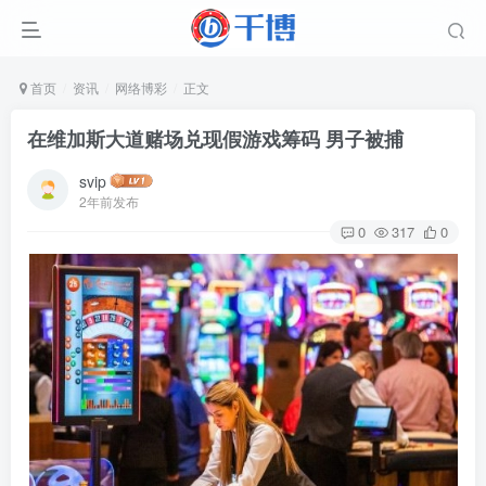
首页
资讯
网络博彩
正文
在维加斯大道赌场兑现假游戏筹码 男子被捕
svip
2年前发布
0
317
0