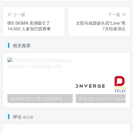
上一篇
下一篇
BIS SiGMA 美洲吸引了
太阳马戏团披头四“Love”秀
14,000 人参加巴西赛事
7月结束演出
相关推荐
SiGMA B2C大奖为SiGMA基金会项目筹得 4.7万美元善款
两电信巨头DI
评论
抢沙发