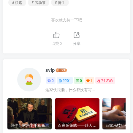
# 快递
# 劳动节
# 骑手
喜欢就支持一下吧
点赞
0
分享
svip
0
2201
0
1
74.2W+
这家伙很懒，什么都没有写...
最佳百家乐上手和赢钱指南 – 终极版
百家乐策略——跟人胜过跟路