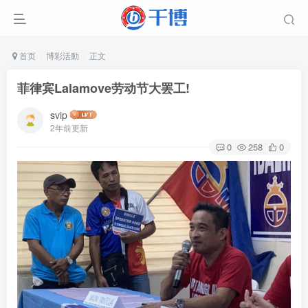
首页
博彩活動
正文
菲律宾Lalamove劳动节大罢工!
svip
2年前更新
0
258
0