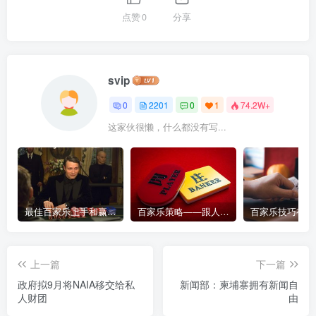
点赞
0
分享
svip
0
2201
0
1
74.2W+
这家伙很懒，什么都没有写...
最佳百家乐上手和赢钱指南 – 终极版
百家乐策略——跟人胜过跟路
上一篇
下一篇
政府拟9月将NAIA移交给私
新闻部：柬埔寨拥有新闻自
人财团
由