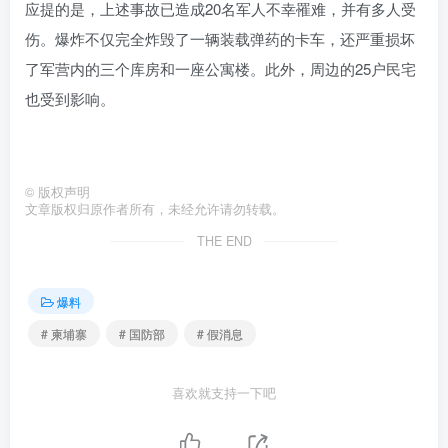
应提的是，上述事故已造成20名军人不幸罹难，并有多人受
伤。爆炸不仅完全炸毁了一辆装载弹药的卡车，还严重损坏
了军营内的三个库房和一座公寓楼。此外，周边的25户民宅
也受到影响。
©
版权声明
文章版权归原作者所有，未经允许请勿转载。
THE END
爆料
# 柬埔寨
# 国防部
# 假消息
喜欢就支持一下吧