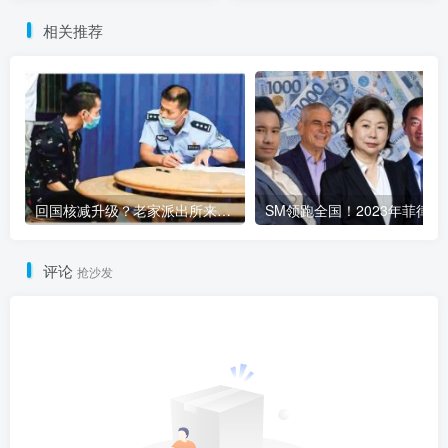
相关推荐
回国核减升级？老家派出所来柬埔寨劝返了
SM领跑全国
评论
抢沙发