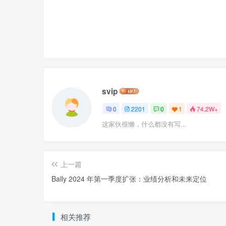
svip
0
2201
0
1
74.2W+
这家伙很懒，什么都没有写...
上一篇
Bally 2024 年第一季度扩张：业绩分析和未来定位
相关推荐