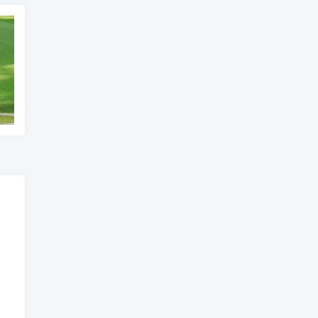
？
如何进行亚洲让分投注？
体育博彩如