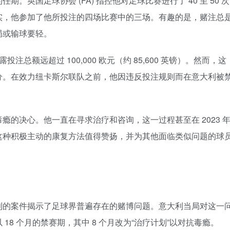
英国足球协会 (FA) 指控他对足球比赛进行了 40 至 50 次
实，他参加了他所投注的四场比赛中的三场。有趣的是，赌注总
局或输球要轻。
投注总额远超过 100,000 欧元（约 85,600 英镑）。然而，这
分。在效力纽卡斯尔联队之前，他因违反投注规则而在意大利被
的决心。他一直在寻求治疗和咨询，这一过程甚至在 2023 
这种积极主动的康复方法值得赞扬，并为其他面临类似问题的球
利的案件揭示了足球界普遍存在的赌博问题。意大利当局对这一
8 个月的禁赛期，其中 8 个月改为“治疗计划”以对抗毒瘾。