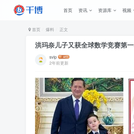
首页
资讯
资源库
视频
首页
爆料
正文
洪玛奈儿子又获全球数学竞赛第一
svip
2年前更新