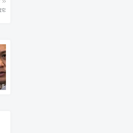
篇
过它
多名“亲杜”人士
锦鲤附体!女子10周内两度刮中722万引发热议