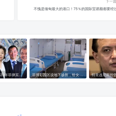
下一
不愧是缅甸最大的港口！75％的国际贸易额都要经
SM领跑全国！2023年菲律宾商业巨头稳健发展
菲博彩园区设地下诊所，给女员工堕胎，2涉事中国公民被逮捕
特里连尼斯控告