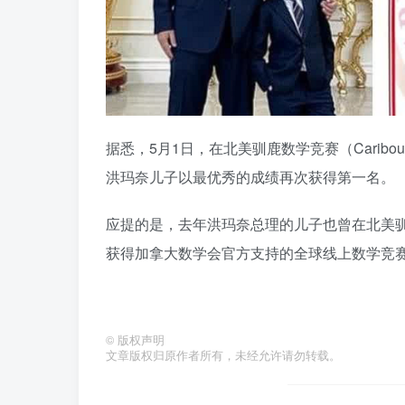
据悉，5月1日，在北美驯鹿数学竞赛（Caribou
洪玛奈儿子以最优秀的成绩再次获得第一名。
应提的是，去年洪玛奈总理的儿子也曾在北美
获得加拿大数学会官方支持的全球线上数学竞赛，由
©
版权声明
文章版权归原作者所有，未经允许请勿转载。