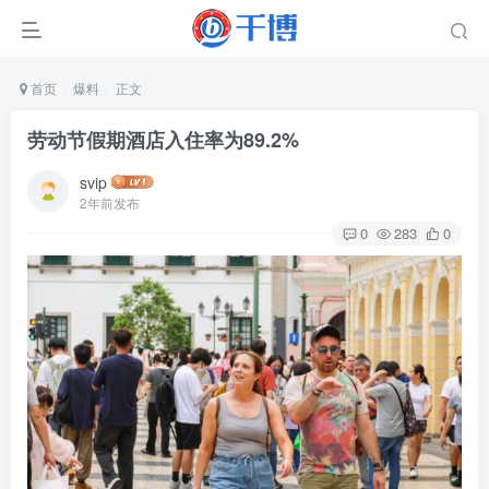
首页
爆料
正文
劳动节假期酒店入住率为89.2%
svip
2年前发布
0
283
0