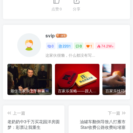
点赞
0
分享
svip
0
2201
0
1
74.2W+
这家伙很懒，什么都没有写...
最佳百家乐上手和赢钱指南 – 终极版
百家乐策略——跟人胜过跟路
上一篇
下一篇
老奶奶中3千万买花园洋房圆
油罐车翻倒导致八打雁市
梦：彩票让我重生
Star收费公路收费站堵塞