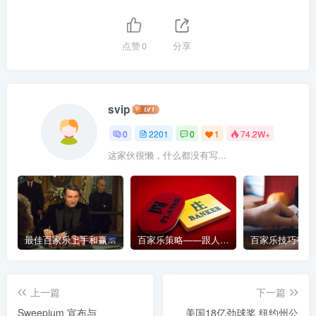
点赞
0
分享
svip
0
2201
0
1
74.2W+
这家伙很懒，什么都没有写...
最佳百家乐上手和赢钱指南 – 终极版
百家乐策略——跟人胜过跟路
上一篇
下一篇
Sweepium 宣布与
美国18亿劲球奖 纽约州公