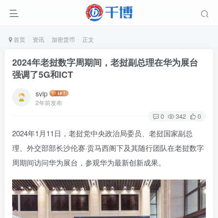
首页
资讯
加密货币
正文
2024年老挝数字周期间，老挝副总理在华为展台
强调了5G和ICT
svip
2年前发布
0
342
0
2024年1月11日，老挝党中央政治局委员、老挝国家副总
理、外交部部长沙伦赛·贡马西阁下及其随行团队在老挝数字
周期间访问华为展台，参观华为最新创新成果。