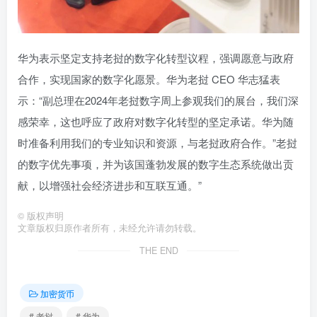
华为表示坚定支持老挝的数字化转型议程，强调愿意与政府
合作，实现国家的数字化愿景。华为老挝 CEO 华志猛表
示：“副总理在2024年老挝数字周上参观我们的展台，我们深
感荣幸，这也呼应了政府对数字化转型的坚定承诺。华为随
时准备利用我们的专业知识和资源，与老挝政府合作。”老挝
的数字优先事项，并为该国蓬勃发展的数字生态系统做出贡
献，以增强社会经济进步和互联互通。”
©
版权声明
文章版权归原作者所有，未经允许请勿转载。
THE END
加密货币
# 老挝
# 华为