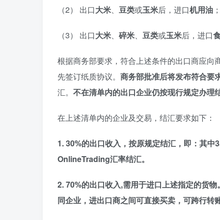
（2） 出口
大米
、
豆类
或
玉米
后，进口
机用油
（3） 出口
大米
、
碎米
、
豆类
或
玉米
后，进口
根据商务部要求，符合上述条件的出口商应向
先签订纸质协议。
商务部批准后将发布符合要
汇。
不在清单内的出口企业仍按现行规定办理
在上述清单内的企业及交易，结汇要求如下：
1. 30%的出口收入，按原规定结汇，即：其中3
OnlineTrading汇率结汇。
2. 70%的出口收入,需用于进口上述指定的
同企业，进出口商之间可直接买卖，可跨行转