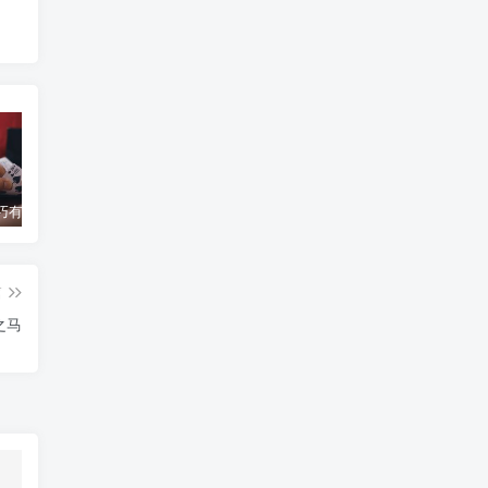
百家乐技巧有哪些？操作步骤有哪些变化？
百家乐“寻牌法”介绍
你知道赌博的历史吗？
蒙
篇
之马