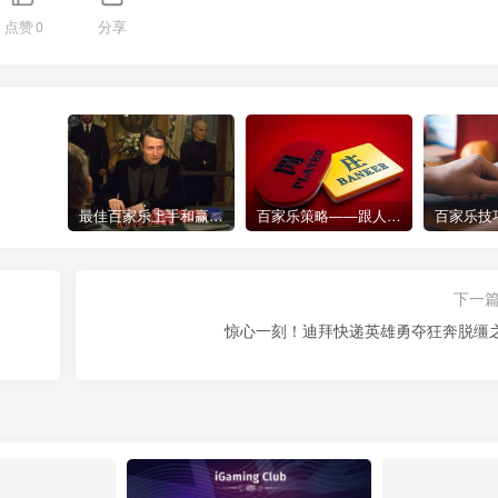
点赞
0
分享
最佳百家乐上手和赢钱指南 – 终极版
百家乐策略——跟人胜过跟路
下一
惊心一刻！迪拜快递英雄勇夺狂奔脱缰