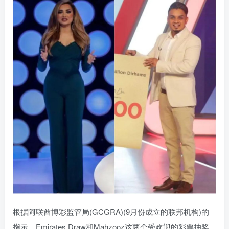
根据阿联酋博彩监管局(GCGRA)(9月份成立的联邦机构)的
指示，Emirates Draw和Mahzooz这两个受欢迎的彩票抽奖