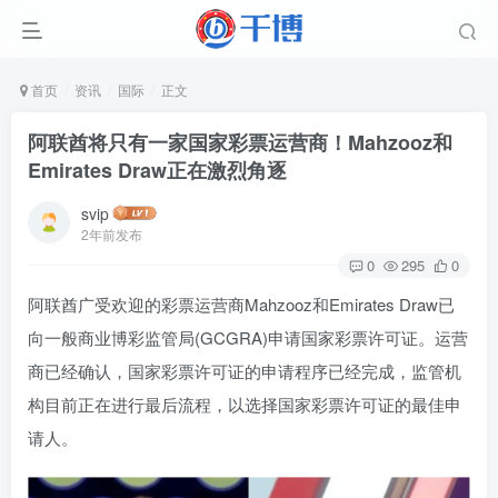
首页
资讯
国际
正文
阿联酋将只有一家国家彩票运营商！Mahzooz和
Emirates Draw正在激烈角逐
svip
2年前发布
0
295
0
阿联酋广受欢迎的彩票运营商Mahzooz和Emirates Draw已
向一般商业博彩监管局(GCGRA)申请国家彩票许可证。运营
商已经确认，国家彩票许可证的申请程序已经完成，监管机
构目前正在进行最后流程，以选择国家彩票许可证的最佳申
请人。