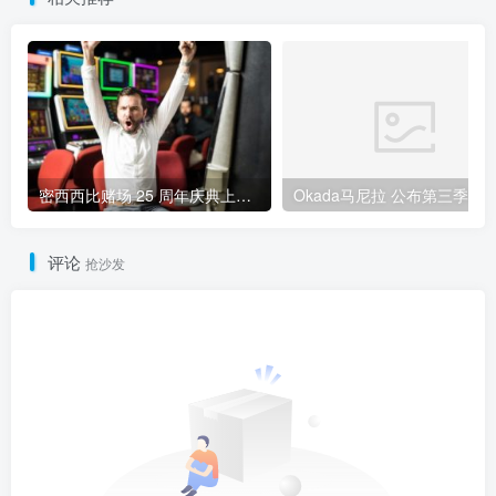
密西西比赌场 25 周年庆典上，玩家赢得 125 万美元老虎机大奖
评论
抢沙发