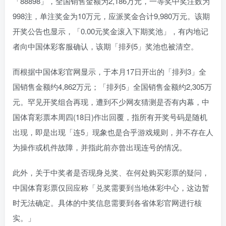
「88898」，全国销售金额为2,186万元，一等奖中奖注数为
998注，单注奖金为10万元，应派奖金合计9,980万元。该期
开奖公告也显示，「0.00元奖金滚入下期奖池」，有内地记
者向中国体彩客服确认，该期「排列5」奖池也被清空。
而根据中国体彩官网显示，于本月17日开出的「排列3」全
国销售金额约4,862万元；「排列5」全国销售金额约2,305万
元。罕见开奖组合再现，遭到不少网友猜测是否有内幕，中
国体育彩票本周四(18日)作出回覆，指所有开奖号码是随机
出现，即是出现「连5」现象也是合乎游戏规则，并不存在人
为操作或机件故障，并指此前亦曾出现连号的情况。
此外，关于中奖者是否现身兑奖、在何处购买彩票的疑问，
中国体育彩票仅回应称「兑奖需要到当地体彩中心，这边暂
时无法确定。具体的中奖信息需要到各省体彩官网进行核
实。」