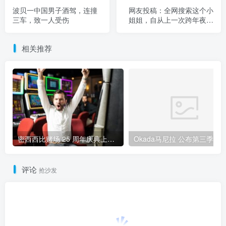
波贝一中国男子酒驾，连撞
网友投稿：全网搜索这个小
三车，致一人受伤
姐姐，自从上一次跨年夜邂
逅了你之后让我至今难以忘
怀！
相关推荐
密西西比赌场 25 周年庆典上，玩家赢得 125 万美元老虎机大奖
评论
抢沙发