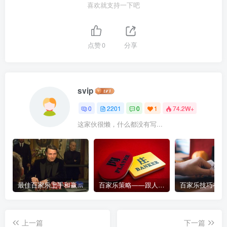
喜欢就支持一下吧
点赞
0
分享
svip
0
2201
0
1
74.2W+
这家伙很懒，什么都没有写...
最佳百家乐上手和赢钱指南 – 终极版
百家乐策略——跟人胜过跟路
上一篇
下一篇